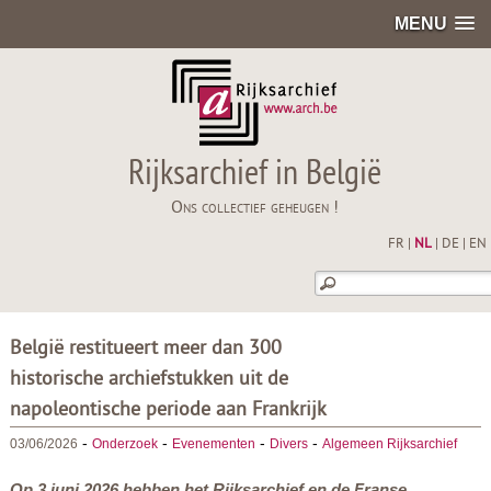
MENU
Rijksarchief in België
Ons collectief geheugen !
FR
|
NL
|
DE
|
EN
België restitueert meer dan 300
historische archiefstukken uit de
napoleontische periode aan Frankrijk
-
-
-
-
03/06/2026
Onderzoek
Evenementen
Divers
Algemeen Rijksarchief
Op 3 juni 2026 hebben het Rijksarchief en de Franse