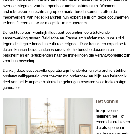
van archieven voor burgers en onderzoekers, waakt het Rijksarchief ook
over de integriteit van het openbaar archiefpatrimonium. Wanneer
archiefstukken onrechtmatig op de markt terechtkomen, zetten de
medewerkers van het Rijksarchief hun expertise in om deze documenten
te identificeren en, waar mogelijk, te recupereren.
De restitutie aan Frankrijk illustreert bovendien de uitstekende
samenwerking tussen Belgische en Franse archiefdiensten in de strijd
tegen de illegale handel in cultureel erfgoed. Door kennis en expertise te
delen, kunnen beide landen waardevolle historische documenten
beschermen en terugbrengen naar de instellingen die verantwoordelijk zijn
voor hun bewaring.
Dankzij deze succesvolle operatie zijn honderden unieke archiefstukken
opnieuw veiliggesteld voor toekomstig onderzoek en blijft een belangrijk
deel van het Europese historische geheugen bewaard voor toekomstige
generaties.
Het vonnis
In zijn vonnis
herinnert het Hof
eraan dat archieven
die als openbaar
worden aangemerkt,