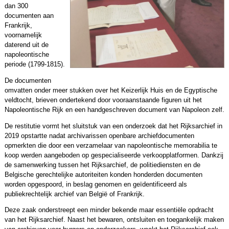
dan 300
documenten aan
Frankrijk,
voornamelijk
daterend uit de
napoleontische
periode (1799-1815).
De documenten
omvatten onder meer stukken over het Keizerlijk Huis en de Egyptische
veldtocht, brieven ondertekend door vooraanstaande figuren uit het
Napoleontische Rijk en een handgeschreven document van Napoleon zelf.
De restitutie vormt het sluitstuk van een onderzoek dat het Rijksarchief in
2019 opstartte nadat archivarissen openbare archiefdocumenten
opmerkten die door een verzamelaar van napoleontische memorabilia te
koop werden aangeboden op gespecialiseerde verkoopplatformen. Dankzij
de samenwerking tussen het Rijksarchief, de politiediensten en de
Belgische gerechtelijke autoriteiten konden honderden documenten
worden opgespoord, in beslag genomen en geïdentificeerd als
publiekrechtelijk archief van België of Frankrijk.
Deze zaak onderstreept een minder bekende maar essentiële opdracht
van het Rijksarchief. Naast het bewaren, ontsluiten en toegankelijk maken