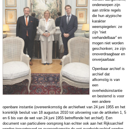
onderworpen zijn
aan strikte regels
die hun atypische
karakter
weerspiegelen: ze
zijn “niet
verhandelbaar” en
mogen niet worden
geschonken; ze zijn
onoverdraagbaar en
onverjaarbaar.
Openbaar archief is
archief dat
afkomstig is van
een
overheidsinstantie
en bestemd is voor
een andere
openbare instantie (overeenkomstig de archiefwet van 24 juni 1955 en het
koninklijk besluit van 18 augustus 2010 tot uitvoering van de artikelen 1, 5
en 6 bis van de wet van 24 juni 1955 betreffende het archief). Een
document van particuliere oorsprong kan echter ook aan het Rijksarchief
worden toevertrouwd en overeenkomstig de wet overheidsarchief worden.