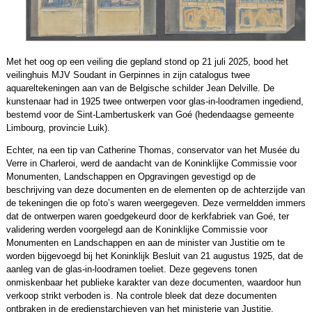
Met het oog op een veiling die gepland stond op 21 juli 2025, bood het
veilinghuis MJV Soudant in Gerpinnes in zijn catalogus twee
aquareltekeningen aan van de Belgische schilder Jean Delville. De
kunstenaar had in 1925 twee ontwerpen voor glas-in-loodramen ingediend,
bestemd voor de Sint-Lambertuskerk van Goé (hedendaagse gemeente
Limbourg, provincie Luik).
Echter, na een tip van Catherine Thomas, conservator van het Musée du
Verre in Charleroi, werd de aandacht van de Koninklijke Commissie voor
Monumenten, Landschappen en Opgravingen gevestigd op de
beschrijving van deze documenten en de elementen op de achterzijde van
de tekeningen die op foto’s waren weergegeven. Deze vermeldden immers
dat de ontwerpen waren goedgekeurd door de kerkfabriek van Goé, ter
validering werden voorgelegd aan de Koninklijke Commissie voor
Monumenten en Landschappen en aan de minister van Justitie om te
worden bijgevoegd bij het Koninklijk Besluit van 21 augustus 1925, dat de
aanleg van de glas-in-loodramen toeliet. Deze gegevens tonen
onmiskenbaar het publieke karakter van deze documenten, waardoor hun
verkoop strikt verboden is. Na controle bleek dat deze documenten
ontbraken in de eredienstarchieven van het ministerie van Justitie,