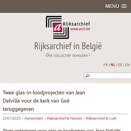
MENU
Rijksarchief in België
Ons collectief geheugen !
FR
|
NL
|
DE
|
EN
Twee glas-in-loodprojecten van Jean
Delville voor de kerk van Goé
teruggegeven
-
-
-
22/07/2025
Aanwinsten
Rijksarchief te Namen
Rijksarchief te Luik
Twee ontwerpen voor glas-in-loodramen van Jean Delville