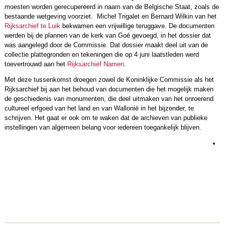
moesten worden gerecupereerd in naam van de Belgische Staat, zoals de
bestaande wetgeving voorziet. Michel Trigalet en Bernard Wilkin van het
Rijksarchief te Luik
bekwamen een vrijwillige teruggave. De documenten
werden bij de plannen van de kerk van Goé gevoegd, in het dossier dat
was aangelegd door de Commissie. Dat dossier maakt deel uit van de
collectie plattegronden en tekeningen die op 4 juni laatstleden werd
toevertrouwd aan het
Rijksarchief Namen
.
Met deze tussenkomst droegen zowel de Koninklijke Commissie als het
Rijksarchief bij aan het behoud van documenten die het mogelijk maken
de geschiedenis van monumenten, die deel uitmaken van het onroerend
cultureel erfgoed van het land en van Wallonië in het bijzonder, te
schrijven. Het gaat er ook om te waken dat de archieven van publieke
instellingen van algemeen belang voor iedereen toegankelijk blijven.
L
m
r
m
e
h
e