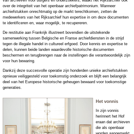
van archieven voor burgers en onderzoekers, waakt het Rijksarchief ook
over de integriteit van het openbaar archiefpatrimonium. Wanneer
archiefstukken onrechtmatig op de markt terechtkomen, zetten de
medewerkers van het Rijksarchief hun expertise in om deze documenten
te identificeren en, waar mogelijk, te recupereren.
De restitutie aan Frankrijk illustreert bovendien de uitstekende
samenwerking tussen Belgische en Franse archiefdiensten in de strijd
tegen de illegale handel in cultureel erfgoed. Door kennis en expertise te
delen, kunnen beide landen waardevolle historische documenten
beschermen en terugbrengen naar de instellingen die verantwoordelijk zijn
voor hun bewaring.
Dankzij deze succesvolle operatie zijn honderden unieke archiefstukken
opnieuw veiliggesteld voor toekomstig onderzoek en blijft een belangrijk
deel van het Europese historische geheugen bewaard voor toekomstige
generaties.
Het vonnis
In zijn vonnis
herinnert het Hof
eraan dat archieven
die als openbaar
worden aangemerkt,