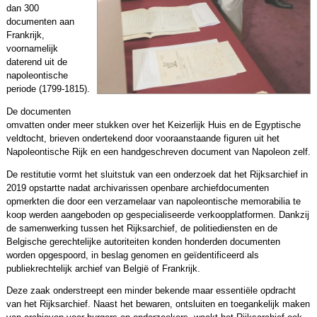
dan 300
documenten aan
Frankrijk,
voornamelijk
daterend uit de
napoleontische
periode (1799-1815).
De documenten
omvatten onder meer stukken over het Keizerlijk Huis en de Egyptische
veldtocht, brieven ondertekend door vooraanstaande figuren uit het
Napoleontische Rijk en een handgeschreven document van Napoleon zelf.
De restitutie vormt het sluitstuk van een onderzoek dat het Rijksarchief in
2019 opstartte nadat archivarissen openbare archiefdocumenten
opmerkten die door een verzamelaar van napoleontische memorabilia te
koop werden aangeboden op gespecialiseerde verkoopplatformen. Dankzij
de samenwerking tussen het Rijksarchief, de politiediensten en de
Belgische gerechtelijke autoriteiten konden honderden documenten
worden opgespoord, in beslag genomen en geïdentificeerd als
publiekrechtelijk archief van België of Frankrijk.
Deze zaak onderstreept een minder bekende maar essentiële opdracht
van het Rijksarchief. Naast het bewaren, ontsluiten en toegankelijk maken