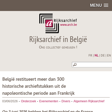
MENU
Rijksarchief in België
Ons collectief geheugen !
FR
|
NL
|
DE
|
EN
België restitueert meer dan 300
historische archiefstukken uit de
napoleontische periode aan Frankrijk
-
-
-
-
03/06/2026
Onderzoek
Evenementen
Divers
Algemeen Rijksarchief
Op 3 juni 2026 hebben het Rijksarchief en de Franse