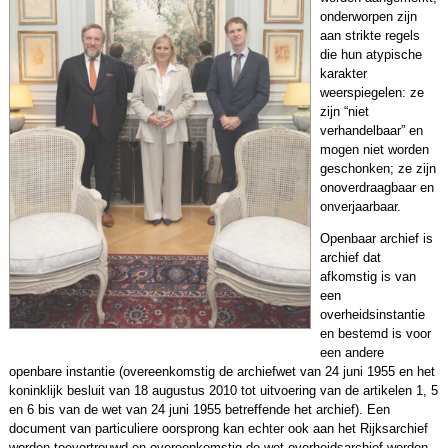
onderworpen zijn
aan strikte regels
die hun atypische
karakter
weerspiegelen: ze
zijn “niet
verhandelbaar” en
mogen niet worden
geschonken; ze zijn
onoverdraagbaar en
onverjaarbaar.
Openbaar archief is
archief dat
afkomstig is van
een
overheidsinstantie
en bestemd is voor
een andere
openbare instantie (overeenkomstig de archiefwet van 24 juni 1955 en het
koninklijk besluit van 18 augustus 2010 tot uitvoering van de artikelen 1, 5
en 6 bis van de wet van 24 juni 1955 betreffende het archief). Een
document van particuliere oorsprong kan echter ook aan het Rijksarchief
worden toevertrouwd en overeenkomstig de wet overheidsarchief worden.