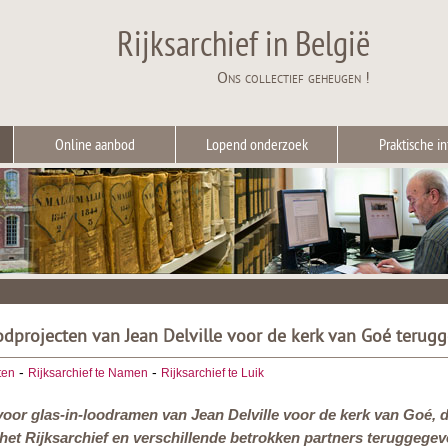
Rijksarchief in België
Ons collectief geheugen !
Online aanbod
Lopend onderzoek
Praktische in
odprojecten van Jean Delville voor de kerk van Goé terug
-
-
ten
Rijksarchief te Namen
Rijksarchief te Luik
or glas-in-loodramen van Jean Delville voor de kerk van Goé, d
et Rijksarchief en verschillende betrokken partners teruggege