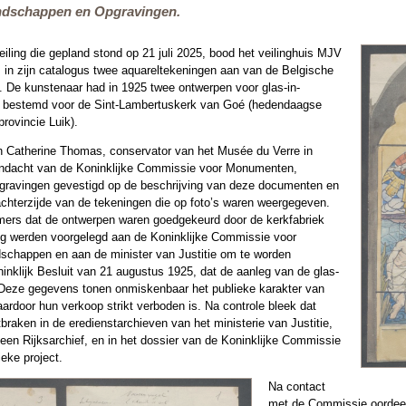
dschappen en Opgravingen.
iling die gepland stond op 21 juli 2025, bood het veilinghuis MJV
 in zijn catalogus twee aquareltekeningen aan van de Belgische
e. De kunstenaar had in 1925 twee ontwerpen voor glas-in-
, bestemd voor de Sint-Lambertuskerk van Goé (hedendaagse
rovincie Luik).
an Catherine Thomas, conservator van het Musée du Verre in
andacht van de Koninklijke Commissie voor Monumenten,
ravingen gevestigd op de beschrijving van deze documenten en
chterzijde van de tekeningen die op foto’s waren weergegeven.
ers dat de ontwerpen waren goedgekeurd door de kerkfabriek
ing werden voorgelegd aan de Koninklijke Commissie voor
chappen en aan de minister van Justitie om te worden
ninklijk Besluit van 21 augustus 1925, dat de aanleg van de glas-
. Deze gegevens tonen onmiskenbaar het publieke karakter van
rdoor hun verkoop strikt verboden is. Na controle bleek dat
raken in de eredienstarchieven van het ministerie van Justitie,
een Rijksarchief, en in het dossier van de Koninklijke Commissie
ieke project.
Na contact
met de Commissie oordeel