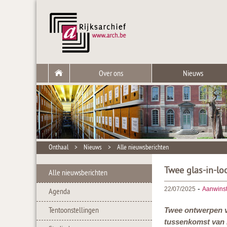
Over ons
Nieuws
Onthaal
>
Nieuws
>
Alle nieuwsberichten
Twee glas-in-lo
Alle nieuwsberichten
-
22/07/2025
Aanwins
Agenda
Tentoonstellingen
Twee ontwerpen vo
tussenkomst van h