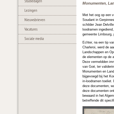
Studiedagen
Monumenten, Lan
Lezingen
Met het oog op een ve
Nieuwsbrieven
Soudant in Gerpinnes
schilder Jean Delvill
Vacatures
loodramen ingediend
gemeente Limbourg, p
Sociale media
Echter, na een tip v
Charleroi, werd de a
Landschappen en Opg
de elementen op de a
Deze vermeldden imm
van Goé, ter valider
Monumenten en Lands
bijgevoegd bij het Ko
in-loodramen toeliet
deze documenten, waa
deze documenten ontb
bewaard in het Algem
betreffende dit specif