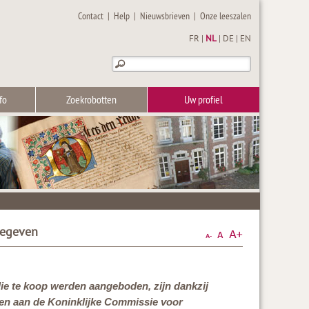
Contact
|
Help
|
Nieuwsbrieven
|
Onze leeszalen
FR
|
NL
|
DE
|
EN
fo
Zoekrobotten
Uw profiel
gegeven
ie te koop werden aangeboden, zijn dankzij
ven aan de Koninklijke Commissie voor