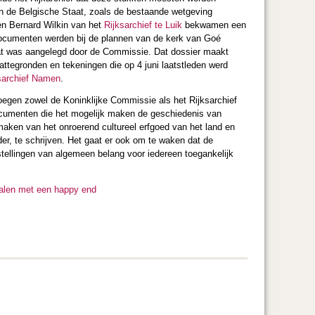
n de Belgische Staat, zoals de bestaande wetgeving
 en Bernard Wilkin van het
Rijksarchief te Luik
bekwamen een
 documenten werden bij de plannen van de kerk van Goé
dat was aangelegd door de Commissie. Dat dossier maakt
plattegronden en tekeningen die op 4 juni laatstleden werd
sarchief Namen
.
egen zowel de Koninklijke Commissie als het Rijksarchief
ocumenten die het mogelijk maken de geschiedenis van
aken van het onroerend cultureel erfgoed van het land en
der, te schrijven. Het gaat er ook om te waken dat de
stellingen van algemeen belang voor iedereen toegankelijk
halen met een happy end