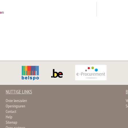
ten
NUTTIGE LINKS
B
Onze leeszalen
V
Openingsuren
S
Contact
Help
Sitemap