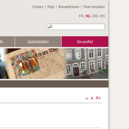
Contact
|
Help
|
Nieuwsbrieven
|
Onze leeszalen
FR
|
NL
|
DE
|
EN
fo
Zoekrobotten
Uw profiel