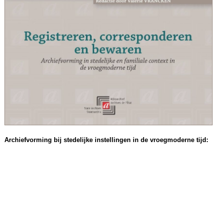
Archiefvorming bij stedelijke instellingen in de vroegmoderne tijd: