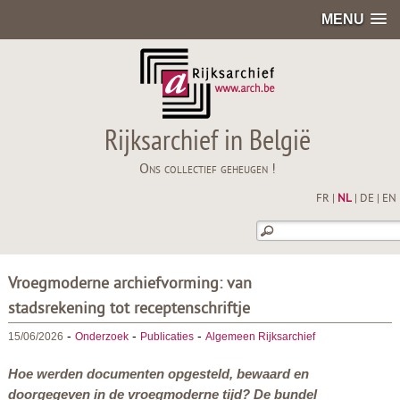
MENU
Rijksarchief in België
Ons collectief geheugen !
FR
|
NL
|
DE
|
EN
Vroegmoderne archiefvorming: van
stadsrekening tot receptenschriftje
-
-
-
15/06/2026
Onderzoek
Publicaties
Algemeen Rijksarchief
Hoe werden documenten opgesteld, bewaard en
doorgegeven in de vroegmoderne tijd? De bundel