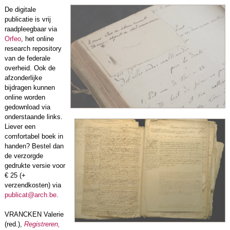
De digitale
publicatie is vrij
raadpleegbaar via
Orfeo
, het online
research repository
van de federale
overheid. Ook de
afzonderlijke
bijdragen kunnen
online worden
gedownload via
onderstaande links.
Liever een
comfortabel boek in
handen? Bestel dan
de verzorgde
gedrukte versie voor
€ 25 (+
verzendkosten) via
publicat@arch.be
.
VRANCKEN Valerie
(red.),
Registreren,