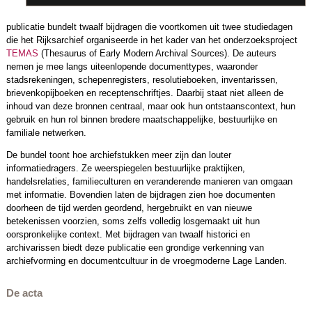
publicatie bundelt twaalf bijdragen die voortkomen uit twee studiedagen
die het Rijksarchief organiseerde in het kader van het onderzoeksproject
TEMAS
(Thesaurus of Early Modern Archival Sources). De auteurs
nemen je mee langs uiteenlopende documenttypes, waaronder
stadsrekeningen, schepenregisters, resolutieboeken, inventarissen,
brievenkopijboeken en receptenschriftjes. Daarbij staat niet alleen de
inhoud van deze bronnen centraal, maar ook hun ontstaanscontext, hun
gebruik en hun rol binnen bredere maatschappelijke, bestuurlijke en
familiale netwerken.
De bundel toont hoe archiefstukken meer zijn dan louter
informatiedragers. Ze weerspiegelen bestuurlijke praktijken,
handelsrelaties, familieculturen en veranderende manieren van omgaan
met informatie. Bovendien laten de bijdragen zien hoe documenten
doorheen de tijd werden geordend, hergebruikt en van nieuwe
betekenissen voorzien, soms zelfs volledig losgemaakt uit hun
oorspronkelijke context. Met bijdragen van twaalf historici en
archivarissen biedt deze publicatie een grondige verkenning van
archiefvorming en documentcultuur in de vroegmoderne Lage Landen.
De acta