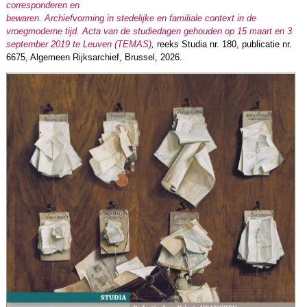
corresponderen en
bewaren. Archiefvorming in stedelijke en familiale context in de
vroegmoderne tijd. Acta van de studiedagen gehouden op 15 maart en 3
september 2019 te Leuven (TEMAS)
,
reeks Studia nr. 180, publicatie nr.
6675, Algemeen Rijksarchief, Brussel, 2026.