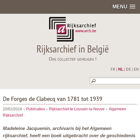
MENU
Rijksarchief in België
Ons collectief geheugen !
FR
|
NL
|
DE
|
EN
De Forges de Clabecq van 1781 tot 1939
-
-
-
20/02/2018
Publicaties
Rijksarchief te Louvain-la-Neuve
Algemeen
Rijksarchief
Madeleine Jacquemin, archivaris bij het Algemeen
rijksarchief, heeft een boek uitgebracht over de geschiedenis