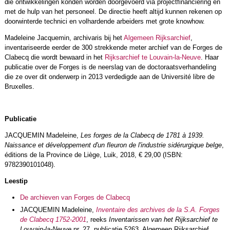
die ontwikkelingen konden worden doorgevoerd via projectfinanciering en
met de hulp van het personeel. De directie heeft altijd kunnen rekenen op
doorwinterde technici en volhardende arbeiders met grote knowhow.
Madeleine Jacquemin, archivaris bij het
Algemeen Rijksarchief
,
inventariseerde eerder de 300 strekkende meter archief van de Forges de
Clabecq die wordt bewaard in het
Rijksarchief te Louvain-la-Neuve
. Haar
publicatie over de Forges is de neerslag van de doctoraatsverhandeling
die ze over dit onderwerp in 2013 verdedigde aan de Université libre de
Bruxelles.
Publicatie
JACQUEMIN Madeleine,
Les forges de la Clabecq de 1781 à 1939.
Naissance et développement d'un fleuron de l'industrie sidérurgique belge
,
éditions de la Province de Liège, Luik, 2018, € 29,00 (ISBN:
9782390101048).
Leestip
De archieven van Forges de Clabecq
JACQUEMIN Madeleine,
Inventaire des archives de la S.A. Forges
de Clabecq 1752-2001
, reeks
Inventarissen van het Rijksarchief te
Louvain-la-Neuve
nr. 27, publicatie 5263, Algemeen Rijksarchief,