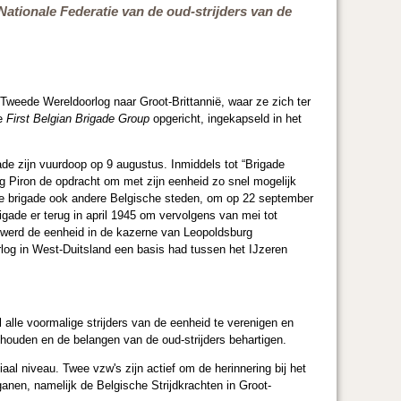
Nationale Federatie van de oud-strijders van de
Tweede Wereldoorlog naar Groot-Brittannië, waar ze zich ter
de
First Belgian Brigade Group
opgericht, ingekapseld in het
de zijn vuurdoop op 9 augustus. Inmiddels tot “Brigade
g Piron de opdracht om met zijn eenheid zo snel mogelijk
 de brigade ook andere Belgische steden, om op 22 september
gade er terug in april 1945 om vervolgens van mei tot
jk werd de eenheid in de kazerne van Leopoldsburg
log in West-Duitsland een basis had tussen het IJzeren
l alle voormalige strijders van de eenheid te verenigen en
 houden en de belangen van de oud-strijders behartigen.
aal niveau. Twee vzw's zijn actief om de herinnering bij het
ganen, namelijk de Belgische Strijdkrachten in Groot-