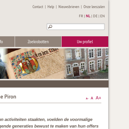
Contact
|
Help
|
Nieuwsbrieven
|
Onze leeszalen
FR
|
NL
|
DE
|
EN
fo
Zoekrobotten
Uw profiel
de Piron
n activiteiten staakten, voelden de voormalige
lgende generaties bewust te maken van hun offers