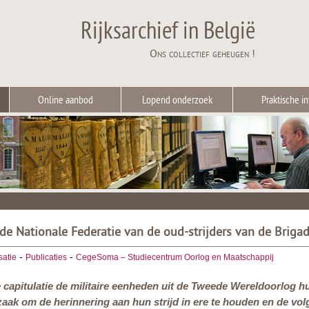
Rijksarchief in België
Ons collectief geheugen !
Online aanbod
Lopend onderzoek
Praktische in
 de Nationale Federatie van de oud-strijders van de Briga
-
-
satie
Publicaties
CegeSoma – Studiecentrum Oorlog en Maatschappij
 capitulatie de militaire eenheden uit de Tweede Wereldoorlog hu
zaak om de herinnering aan hun strijd in ere te houden en de vo