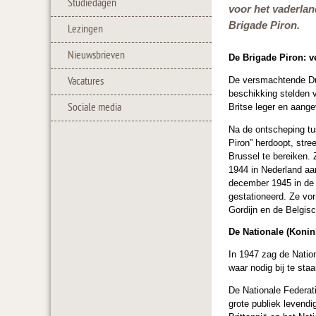
Studiedagen
voor het vaderlan
Brigade Piron.
Lezingen
Nieuwsbrieven
De Brigade Piron: v
De versmachtende Dui
Vacatures
beschikking stelden 
Sociale media
Britse leger en aange
Na de ontscheping tu
Piron” herdoopt, str
Brussel te bereiken.
1944 in Nederland aa
december 1945 in de B
gestationeerd. Ze vo
Gordijn en de Belgis
De Nationale (Konin
In 1947 zag de Nation
waar nodig bij te sta
De Nationale Federati
grote publiek levendi