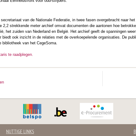
ionaal Eenheidsfront voor oud-strijders.
 secretariaat van de Nationale Federatie, in twee fasen overgebracht naar he
De 2,2 strekkende meter archief omvat documenten die aantonen hoe betrokke
dië, het zuiden van Nederland en België. Het archief geeft de spanningen wee
 biedt ook inzicht in de relaties met de overkoepelende organisaties. De pub
 de bibliotheek van het CegeSoma.
taris te raadplegen.
ten
NUTTIGE LINKS
B