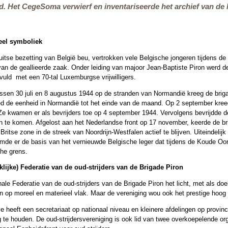
d. Het CegeSoma verwierf en inventariseerde het archief van de 
eel symboliek
tse bezetting van België beu, vertrokken vele Belgische jongeren tijdens de 
van de geallieerde zaak. Onder leiding van majoor Jean-Baptiste Piron werd 
vuld met een 70-tal Luxemburgse vrijwilligers.
ssen 30 juli en 8 augustus 1944 op de stranden van Normandië kreeg de briga
eed de eenheid in Normandië tot het einde van de maand. Op 2 september kree
 Ze kwamen er als bevrijders toe op 4 september 1944. Vervolgens bevrijdde
n te komen. Afgelost aan het Nederlandse front op 17 november, keerde de bri
ritse zone in de streek van Noordrijn-Westfalen actief te blijven. Uiteindeli
rmde er de basis van het vernieuwde Belgische leger dat tijdens de Koude Oor
che grens.
klijke) Federatie van de oud-strijders van de Brigade Piron
ale Federatie van de oud-strijders van de Brigade Piron het licht, met als doe
an op moreel en materieel vlak. Maar de vereniging wou ook het prestige hoog
e heeft een secretariaat op nationaal niveau en kleinere afdelingen op provinci
g te houden. De oud-strijdersvereniging is ook lid van twee overkoepelende or