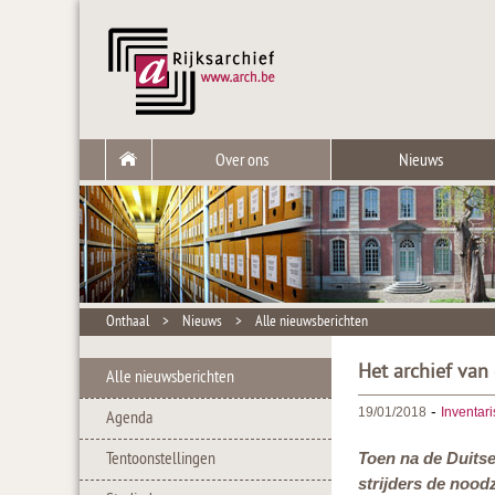
Over ons
Nieuws
Onthaal
>
Nieuws
>
Alle nieuwsberichten
Het archief van
Alle nieuwsberichten
-
19/01/2018
Inventari
Agenda
Tentoonstellingen
Toen na de Duitse
strijders de nood