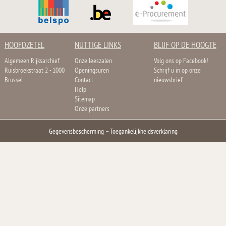
HOOFDZETEL
NUTTIGE LINKS
BLIJF OP DE HOOGTE
Algemeen Rijksarchief
Onze leeszalen
Volg ons op Facebook!
Ruisbroekstraat 2 - 1000
Openingsuren
Schrijf u in op onze
Brussel
Contact
nieuwsbrief
Help
Sitemap
Onze partners
Gegevensbescherming
–
Toegankelijkheidsverklaring