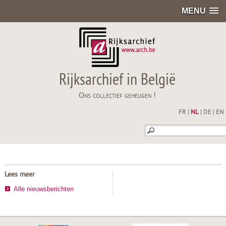
MENU
Rijksarchief in België
Ons collectief geheugen !
FR
|
NL
|
DE
|
EN
Lees meer
Alle nieuwsberichten