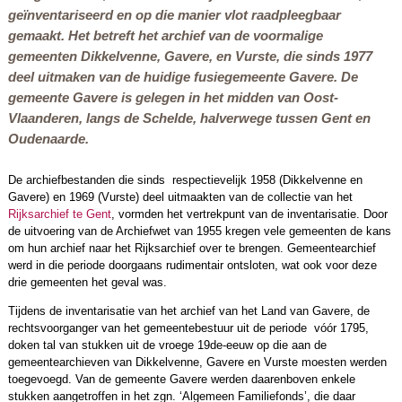
geïnventariseerd en op die manier vlot raadpleegbaar
gemaakt. Het betreft het archief van de voormalige
gemeenten Dikkelvenne, Gavere, en Vurste, die sinds 1977
deel uitmaken van de huidige fusiegemeente Gavere. De
gemeente Gavere is gelegen in het midden van Oost-
Vlaanderen, langs de Schelde, halverwege tussen Gent en
Oudenaarde.
De archiefbestanden die sinds respectievelijk 1958 (Dikkelvenne en
Gavere) en 1969 (Vurste) deel uitmaakten van de collectie van het
Rijksarchief te Gent
, vormden het vertrekpunt van de inventarisatie. Door
de uitvoering van de Archiefwet van 1955 kregen vele gemeenten de kans
om hun archief naar het Rijksarchief over te brengen. Gemeentearchief
werd in die periode doorgaans rudimentair ontsloten, wat ook voor deze
drie gemeenten het geval was.
Tijdens de inventarisatie van het archief van het Land van Gavere, de
rechtsvoorganger van het gemeentebestuur uit de periode vóór 1795,
doken tal van stukken uit de vroege 19de-eeuw op die aan de
gemeentearchieven van Dikkelvenne, Gavere en Vurste moesten werden
toegevoegd. Van de gemeente Gavere werden daarenboven enkele
stukken aangetroffen in het zgn. ‘Algemeen Familiefonds’, die daar