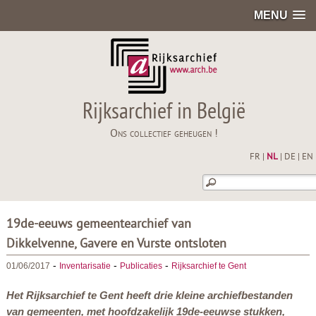
MENU
Rijksarchief in België
Ons collectief geheugen !
FR
|
NL
|
DE
|
EN
19de-eeuws gemeentearchief van
Dikkelvenne, Gavere en Vurste ontsloten
-
-
-
01/06/2017
Inventarisatie
Publicaties
Rijksarchief te Gent
Het Rijksarchief te Gent heeft drie kleine archiefbestanden
van gemeenten, met hoofdzakelijk 19de-eeuwse stukken,