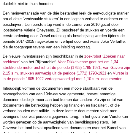
duidelijk niet in thuis hoorden.
Een herinventarisatie van de drie bestanden leek de eenvoudigste manier
om al deze ‘verdwaalde stukken’ in een logisch verband te ordenen en te
beschrijven. Een eerste stap werd in de zomer van 2010 gezet door
jobstudente Valerie Gheysens. Zij beschreef de stukken en voerde een
eerste ordening door. Zowel ordening als beschrijving werden tijdens de
periode 2014-2015 nagekeken en verfijnd door archivaris Joke Verfaillie,
die de toegangen tevens van een inleiding voorzag.
De nieuwe inventarissen zijn beschikbaar in de
zoekrobot ‘Zoeken naar
archieven’
van het Rijksarchief.
Voor Dikkelvenne gaat het om 1,34
strekkende meter archief uit de periode (1793) 1795-1921
,
van Gavere zijn
2,15 s.m. stukken aanwezig uit de periode (1771) 1793-1921
en
Vurste is
in de periode 1805-1922 vertegenwoordigd met 1,10 s.m. documenten
.
Inhoudelijk vormen de documenten een mooie staalkaart van de
bevoegdheden van een 19de-eeuwse gemeente, hoewel sommige
domeinen duidelijk meer aan bod komen dan andere. Zo zijn er tal van
documenten die betrekking hebben op financiën en fiscaliteit , of die
verband houden met militie. In deze laatste documenten vindt men
overigens heel wat persoonsgegevens terug. In het geval van Vurste kan
worden gewezen op de aanwezigheid van bevolkingsregisters. Het
Gaverse bestand bevat opvallend veel documenten over het Bureel van