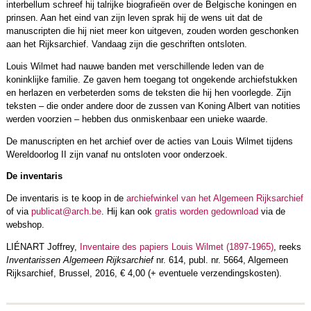
interbellum schreef hij talrijke biografieën over de Belgische koningen en
prinsen. Aan het eind van zijn leven sprak hij de wens uit dat de
manuscripten die hij niet meer kon uitgeven, zouden worden geschonken
aan het Rijksarchief. Vandaag zijn die geschriften ontsloten.
Louis Wilmet had nauwe banden met verschillende leden van de
koninklijke familie. Ze gaven hem toegang tot ongekende archiefstukken
en herlazen en verbeterden soms de teksten die hij hen voorlegde. Zijn
teksten – die onder andere door de zussen van Koning Albert van notities
werden voorzien – hebben dus onmiskenbaar een unieke waarde.
De manuscripten en het archief over de acties van Louis Wilmet tijdens
Wereldoorlog II zijn vanaf nu ontsloten voor onderzoek.
De inventaris
De inventaris is te koop in de
archiefwinkel van het Algemeen Rijksarchief
of via
publicat@arch.be
. Hij kan ook
gratis worden gedownload
via de
webshop.
LIÉNART Joffrey,
Inventaire des papiers Louis Wilmet (1897-1965)
, reeks
Inventarissen Algemeen Rijksarchief
nr. 614, publ. nr. 5664, Algemeen
Rijksarchief, Brussel, 2016, € 4,00 (+ eventuele verzendingskosten).