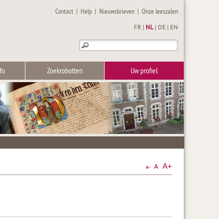
Contact
|
Help
|
Nieuwsbrieven
|
Onze leeszalen
FR
|
NL
|
DE
|
EN
fo
Zoekrobotten
Uw profiel