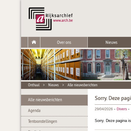
Over ons
Nieuws
Onthaal
>
Nieuws
>
Alle nieuwsberichten
Sorry. Deze pag
Alle nieuwsberichten
-
-
29/04/2026
Divers
Agenda
Sorry. Deze pagina is
Tentoonstellingen