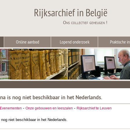
Rijksarchief in België
Ons collectief geheugen !
Online aanbod
Lopend onderzoek
Praktische in
ina is nog niet beschikbaar in het Nederlands.
-
-
Evenementen
Onze gebouwen en leeszalen
Rijksarchief te Leuven
 nog niet beschikbaar in het Nederlands.