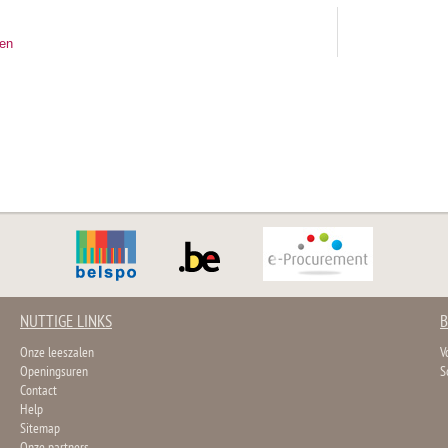
ten
NUTTIGE LINKS
B
Onze leeszalen
V
Openingsuren
S
Contact
Help
Sitemap