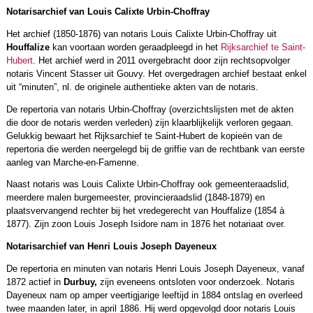
Notarisarchief van
Louis Calixte Urbin-Choffray
Het archief (1850-1876) van notaris Louis Calixte Urbin-Choffray uit
Houffalize
kan voortaan worden geraadpleegd in het
Rijksarchief te Saint-
Hubert
. Het archief werd in 2011 overgebracht door zijn rechtsopvolger
notaris Vincent Stasser uit Gouvy. Het overgedragen archief bestaat enkel
uit “minuten”, nl. de originele authentieke akten van de notaris.
De repertoria van notaris Urbin-Choffray (overzichtslijsten met de akten
die door de notaris werden verleden) zijn klaarblijkelijk verloren gegaan.
Gelukkig bewaart het Rijksarchief te Saint-Hubert de kopieën van de
repertoria die werden neergelegd bij de griffie van de rechtbank van eerste
aanleg van Marche-en-Famenne.
Naast notaris was Louis Calixte Urbin-Choffray ook gemeenteraadslid,
meerdere malen burgemeester, provincieraadslid (1848-1879) en
plaatsvervangend rechter bij het vredegerecht van Houffalize (1854 à
1877). Zijn zoon Louis Joseph Isidore nam in 1876 het notariaat over.
Notarisarchief van Henri Louis Joseph Dayeneux
De repertoria en minuten van notaris Henri Louis Joseph Dayeneux, vanaf
1872 actief in
Durbuy,
zijn eveneens ontsloten voor onderzoek. Notaris
Dayeneux nam op amper veertigjarige leeftijd in 1884 ontslag en overleed
twee maanden later, in april 1886. Hij werd opgevolgd door notaris Louis