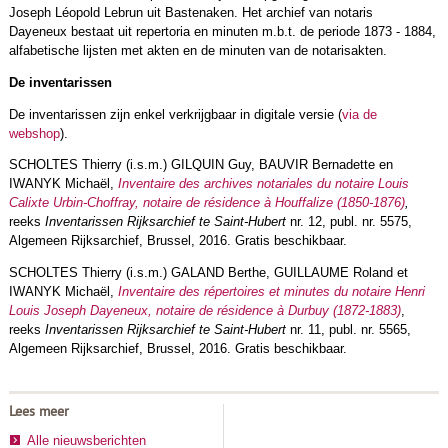
Joseph Léopold Lebrun uit Bastenaken. Het archief van notaris
Dayeneux bestaat uit repertoria en minuten m.b.t. de periode 1873 - 1884,
alfabetische lijsten met akten en de minuten van de notarisakten.
De inventarissen
De inventarissen zijn enkel verkrijgbaar in digitale versie (
via de
webshop
).
SCHOLTES Thierry (i.s.m.) GILQUIN Guy, BAUVIR Bernadette en
IWANYK Michaël,
Inventaire des archives notariales du notaire Louis
Calixte Urbin-Choffray, notaire de résidence à Houffalize (1850-1876)
,
reeks
Inventarissen Rijksarchief te Saint-Hubert
nr. 12, publ. nr. 5575,
Algemeen Rijksarchief, Brussel, 2016. Gratis beschikbaar.
SCHOLTES Thierry (i.s.m.) GALAND Berthe, GUILLAUME Roland et
IWANYK Michaël,
Inventaire des répertoires et minutes du notaire Henri
Louis Joseph Dayeneux, notaire de résidence à Durbuy (1872-1883)
,
reeks
Inventarissen Rijksarchief te Saint-Hubert
nr. 11, publ. nr. 5565,
Algemeen Rijksarchief, Brussel, 2016. Gratis beschikbaar.
Lees meer
Alle nieuwsberichten