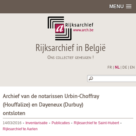
MENU
Rijksarchief in België
Ons collectief geheugen !
FR
|
NL
|
DE
|
EN
Archief van de notarissen Urbin-Choffray
(Houffalize) en Dayeneux (Durbuy)
ontsloten
-
-
-
-
14/03/2016
Inventarisatie
Publicaties
Rijksarchief te Saint-Hubert
Rijksarchief te Aarlen