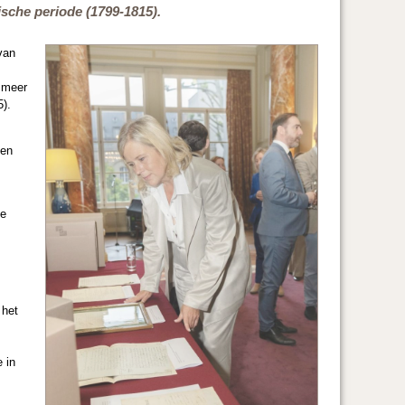
sche periode (1799-1815).
van
 meer
5).
ven
he
 het
 in