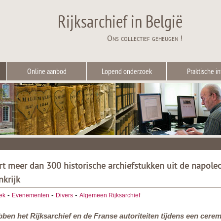
Rijksarchief in België
Ons collectief geheugen !
Online aanbod
Lopend onderzoek
Praktische in
ert meer dan 300 historische archiefstukken uit de napole
nkrijk
-
-
-
ek
Evenementen
Divers
Algemeen Rijksarchief
bben het Rijksarchief en de Franse autoriteiten tijdens een cer