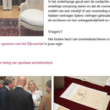
In het onderhavige geval wist de verdachte 
onwettige oorsprong waren en dat de voorwer
middel van een misdrijf of een overtreding
hebben verkregen tijdens veilingen gehoude
de archieven en hun ontoegankelijkheid en o
Vragen?
Het loutere bezit van overheidsarchieven is o
t opnemen met het Rijksarchief
in jouw regio.
or heling van openbare archiefstukken