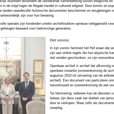
nkrijk illustreert bovendien de uitstekende samenwerking tussen Belgische en
 in de strijd tegen de illegale handel in cultureel erfgoed. Door kennis en exp
de landen waardevolle historische documenten beschermen en terugbrengen n
rantwoordelijk zijn voor hun bewaring.
lle operatie zijn honderden unieke archiefstukken opnieuw veiliggesteld voor 
 geheugen bewaard voor toekomstige generaties.
Het vonnis
In zijn vonnis herinnert het Hof eraan dat
zijn aan strikte regels die hun atypische k
niet worden geschonken; ze zijn onoverdraa
Openbaar archief is archief dat afkomstig 
openbare instantie (overeenkomstig de archi
augustus 2010 tot uitvoering van de artikel
archief). Een document van particuliere oo
toevertrouwd en overeenkomstig de wet ove
Ter herinnering: iedereen kan de diensten 
helaas zijn deze vaak het doelwit van perso
door te verkopen. Maar zelfs als documenten 
onwettig.