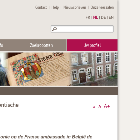
Contact
|
Help
|
Nieuwsbrieven
|
Onze leeszalen
FR
|
NL
|
DE
|
EN
fo
Zoekrobotten
Uw profiel
ontische
emonie op de Franse ambassade in België de