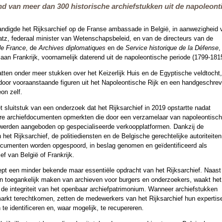
d van meer dan 300 historische archiefstukken uit de napoleonti
andigde het Rijksarchief op de Franse ambassade in België, in aanwezigheid 
, federaal minister van Wetenschapsbeleid, en van de directeurs van de
de France
, de
Archives diplomatiques
en de
Service historique de la Défense
,
an Frankrijk, voornamelijk daterend uit de napoleontische periode (1799-181
en onder meer stukken over het Keizerlijk Huis en de Egyptische veldtocht,
door vooraanstaande figuren uit het Napoleontische Rijk en een handgeschre
on zelf.
et sluitstuk van een onderzoek dat het Rijksarchief in 2019 opstartte nadat
re archiefdocumenten opmerkten die door een verzamelaar van napoleontisc
werden aangeboden op gespecialiseerde verkoopplatformen. Dankzij de
et Rijksarchief, de politiediensten en de Belgische gerechtelijke autoriteiten
cumenten worden opgespoord, in beslag genomen en geïdentificeerd als
ief van België of Frankrijk.
pt een minder bekende maar essentiële opdracht van het Rijksarchief. Naast
en toegankelijk maken van archieven voor burgers en onderzoekers, waakt het
 de integriteit van het openbaar archiefpatrimonium. Wanneer archiefstukken
arkt terechtkomen, zetten de medewerkers van het Rijksarchief hun expertise
e identificeren en, waar mogelijk, te recupereren.