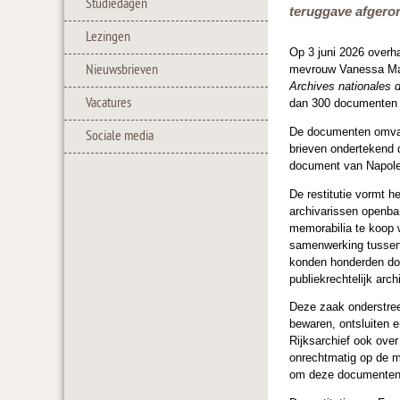
Studiedagen
teruggave afgeron
Lezingen
Op 3 juni 2026 overh
Nieuwsbrieven
mevrouw Vanessa Matz
Archives nationales 
Vacatures
dan 300 documenten a
De documenten omvatt
Sociale media
brieven ondertekend 
document van Napole
De restitutie vormt h
archivarissen openba
memorabilia te koop 
samenwerking tussen h
konden honderden do
publiekrechtelijk arch
Deze zaak onderstree
bewaren, ontsluiten 
Rijksarchief ook over
onrechtmatig op de m
om deze documenten t