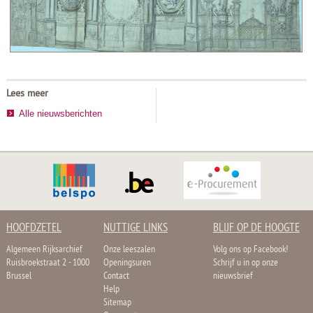
Lees meer
Alle nieuwsberichten
HOOFDZETEL
NUTTIGE LINKS
BLIJF OP DE HOOGTE
Algemeen Rijksarchief
Onze leeszalen
Volg ons op Facebook!
Ruisbroekstraat 2 - 1000
Openingsuren
Schrijf u in op onze
Brussel
Contact
nieuwsbrief
Help
Sitemap