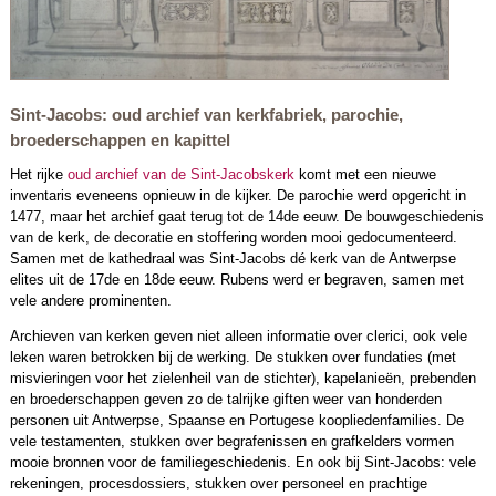
Sint-Jacobs: oud archief van kerkfabriek, parochie,
broederschappen en kapittel
Het rijke
oud archief van de Sint-Jacobskerk
komt met een nieuwe
inventaris eveneens opnieuw in de kijker. De parochie werd opgericht in
1477, maar het archief gaat terug tot de 14de eeuw. De bouwgeschiedenis
van de kerk, de decoratie en stoffering worden mooi gedocumenteerd.
Samen met de kathedraal was Sint-Jacobs dé kerk van de Antwerpse
elites uit de 17de en 18de eeuw. Rubens werd er begraven, samen met
vele andere prominenten.
Archieven van kerken geven niet alleen informatie over clerici, ook vele
leken waren betrokken bij de werking. De stukken over fundaties (met
misvieringen voor het zielenheil van de stichter), kapelanieën, prebenden
en broederschappen geven zo de talrijke giften weer van honderden
personen uit Antwerpse, Spaanse en Portugese koopliedenfamilies. De
vele testamenten, stukken over begrafenissen en grafkelders vormen
mooie bronnen voor de familiegeschiedenis. En ook bij Sint-Jacobs: vele
rekeningen, procesdossiers, stukken over personeel en prachtige