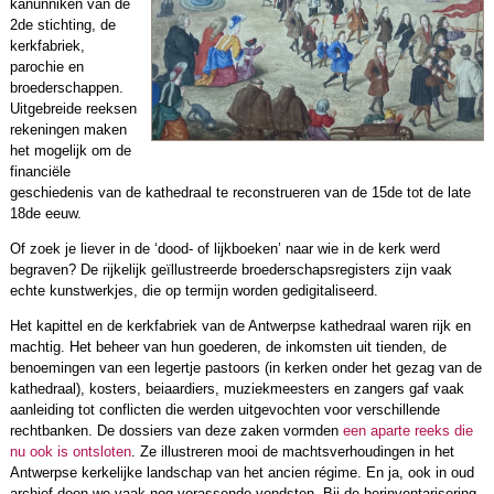
kanunniken van de
2de stichting, de
kerkfabriek,
parochie en
broederschappen.
Uitgebreide reeksen
rekeningen maken
het mogelijk om de
financiële
geschiedenis van de kathedraal te reconstrueren van de 15de tot de late
18de eeuw.
Of zoek je liever in de ‘dood- of lijkboeken’ naar wie in de kerk werd
begraven? De rijkelijk geïllustreerde broederschapsregisters zijn vaak
echte kunstwerkjes, die op termijn worden gedigitaliseerd.
Het kapittel en de kerkfabriek van de Antwerpse kathedraal waren rijk en
machtig. Het beheer van hun goederen, de inkomsten uit tienden, de
benoemingen van een legertje pastoors (in kerken onder het gezag van de
kathedraal), kosters, beiaardiers, muziekmeesters en zangers gaf vaak
aanleiding tot conflicten die werden uitgevochten voor verschillende
rechtbanken. De dossiers van deze zaken vormden
een aparte reeks die
nu ook is ontsloten
. Ze illustreren mooi de machtsverhoudingen in het
Antwerpse kerkelijke landschap van het ancien régime. En ja, ook in oud
archief doen we vaak nog verassende vondsten. Bij de herinventarisering