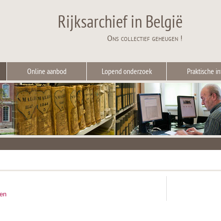
Rijksarchief in België
Ons collectief geheugen !
Online aanbod
Lopend onderzoek
Praktische in
ten