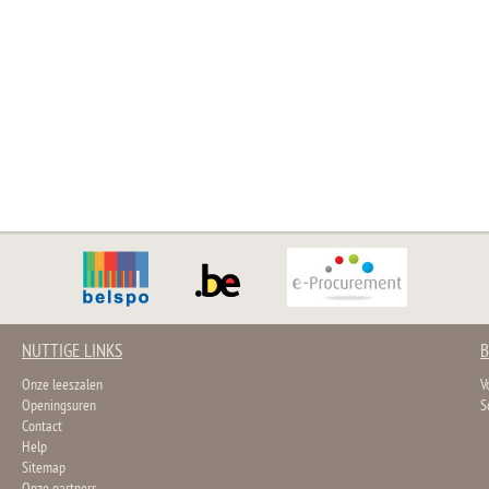
NUTTIGE LINKS
B
Onze leeszalen
V
Openingsuren
S
Contact
Help
Sitemap