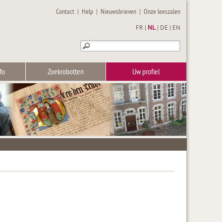
Contact
|
Help
|
Nieuwsbrieven
|
Onze leeszalen
FR
|
NL
|
DE
|
EN
fo
Zoekrobotten
Uw profiel