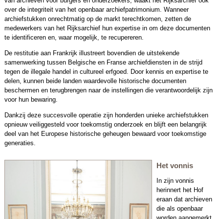
van archieven voor burgers en onderzoekers, waakt het Rijksarchief ook
over de integriteit van het openbaar archiefpatrimonium. Wanneer
archiefstukken onrechtmatig op de markt terechtkomen, zetten de
medewerkers van het Rijksarchief hun expertise in om deze documenten
te identificeren en, waar mogelijk, te recupereren.
De restitutie aan Frankrijk illustreert bovendien de uitstekende
samenwerking tussen Belgische en Franse archiefdiensten in de strijd
tegen de illegale handel in cultureel erfgoed. Door kennis en expertise te
delen, kunnen beide landen waardevolle historische documenten
beschermen en terugbrengen naar de instellingen die verantwoordelijk zijn
voor hun bewaring.
Dankzij deze succesvolle operatie zijn honderden unieke archiefstukken
opnieuw veiliggesteld voor toekomstig onderzoek en blijft een belangrijk
deel van het Europese historische geheugen bewaard voor toekomstige
generaties.
Het vonnis
In zijn vonnis
herinnert het Hof
eraan dat archieven
die als openbaar
worden aangemerkt,