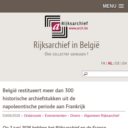
MENU
Rijksarchief in België
Ons collectief geheugen !
FR
|
NL
|
DE
|
EN
België restitueert meer dan 300
historische archiefstukken uit de
napoleontische periode aan Frankrijk
-
-
-
-
03/06/2026
Onderzoek
Evenementen
Divers
Algemeen Rijksarchief
Op 3 juni 2026 hebben het Rijksarchief en de Franse