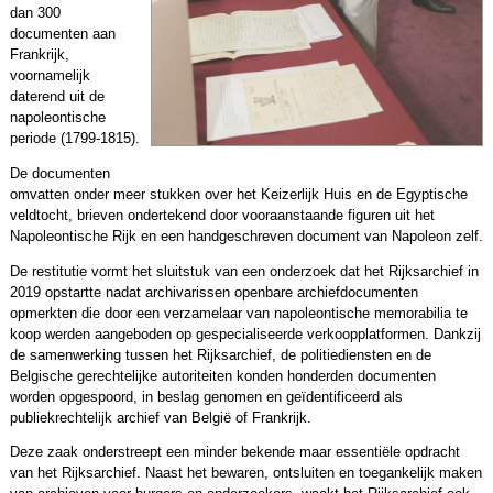
dan 300
documenten aan
Frankrijk,
voornamelijk
daterend uit de
napoleontische
periode (1799-1815).
De documenten
omvatten onder meer stukken over het Keizerlijk Huis en de Egyptische
veldtocht, brieven ondertekend door vooraanstaande figuren uit het
Napoleontische Rijk en een handgeschreven document van Napoleon zelf.
De restitutie vormt het sluitstuk van een onderzoek dat het Rijksarchief in
2019 opstartte nadat archivarissen openbare archiefdocumenten
opmerkten die door een verzamelaar van napoleontische memorabilia te
koop werden aangeboden op gespecialiseerde verkoopplatformen. Dankzij
de samenwerking tussen het Rijksarchief, de politiediensten en de
Belgische gerechtelijke autoriteiten konden honderden documenten
worden opgespoord, in beslag genomen en geïdentificeerd als
publiekrechtelijk archief van België of Frankrijk.
Deze zaak onderstreept een minder bekende maar essentiële opdracht
van het Rijksarchief. Naast het bewaren, ontsluiten en toegankelijk maken