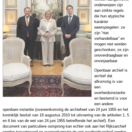
onderworpen zijn
aan strikte regels
die hun atypische
karakter
weerspiegelen: ze
zijn “niet
verhandelbaar” en
mogen niet worden
geschonken; ze zijn
onoverdraagbaar en
onverjaarbaar.
Openbaar archief is
archief dat
afkomstig is van
een
overheidsinstantie
en bestemd is voor
een andere
openbare instantie (overeenkomstig de archiefwet van 24 juni 1955 en het
koninklijk besluit van 18 augustus 2010 tot uitvoering van de artikelen 1, 5
en 6 bis van de wet van 24 juni 1955 betreffende het archief). Een
document van particuliere oorsprong kan echter ook aan het Rijksarchief
worden toevertrouwd en overeenkomstig de wet overheidsarchief worden.