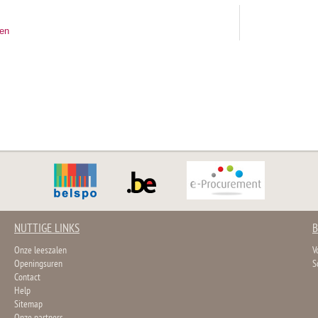
ten
NUTTIGE LINKS
B
Onze leeszalen
V
Openingsuren
S
Contact
Help
Sitemap