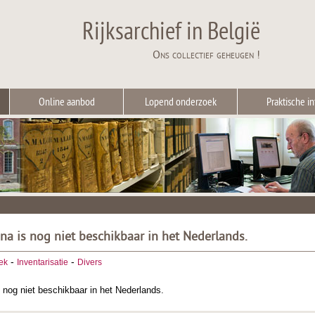
Rijksarchief in België
Ons collectief geheugen !
Online aanbod
Lopend onderzoek
Praktische in
ina is nog niet beschikbaar in het Nederlands.
-
-
ek
Inventarisatie
Divers
 nog niet beschikbaar in het Nederlands.