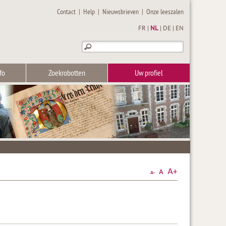
Contact
|
Help
|
Nieuwsbrieven
|
Onze leeszalen
FR
|
NL
|
DE
|
EN
fo
Zoekrobotten
Uw profiel