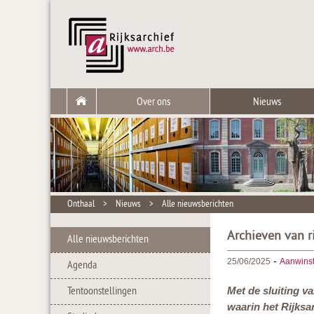
Over ons
Nieuws
Onthaal
>
Nieuws
>
Alle nieuwsberichten
Archieven van ri
Alle nieuwsberichten
-
25/06/2025
Aanwins
Agenda
Tentoonstellingen
Met de sluiting va
waarin het Rijksar