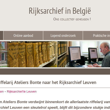
Rijksarchief in België
Ons collectief geheugen !
Online aanbod
Lopend onderzoek
Praktische in
ffelarij Ateliers Bonte naar het Rijksarchief Leuven
-
ten
Rijksarchief te Leuven
n Ateliers Bonte verdwijnt binnenkort de allerlaatste riffelarij 
chief Leuven een sleutelrol speelt, blijft dit bijzondere stukje in