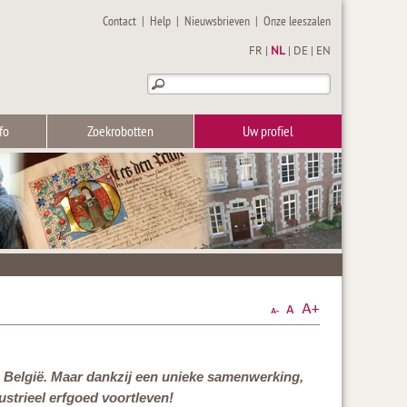
Contact
|
Help
|
Nieuwsbrieven
|
Onze leeszalen
FR
|
NL
|
DE
|
EN
fo
Zoekrobotten
Uw profiel
van België. Maar dankzij een unieke samenwerking,
dustrieel erfgoed voortleven!