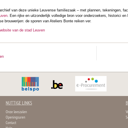
sarchief van deze unieke Leuvense familiezaak – met plannen, tekeningen, fac
euven
. Een rijke en uitzonderlijk volledige bron voor onderzoekers, historici
se brouwerijen: de sporen van Ateliers Bonte reiken ver.
website van de stad Leuven
ten
NUTTIGE LINKS
B
Onze leeszalen
V
Openingsuren
S
Contact