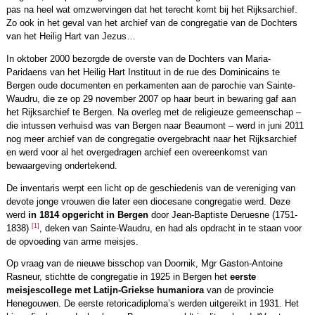
pas na heel wat omzwervingen dat het terecht komt bij het Rijksarchief.
Zo ook in het geval van het archief van de congregatie van de Dochters
van het Heilig Hart van Jezus…
In oktober 2000 bezorgde de overste van de Dochters van Maria-
Paridaens van het Heilig Hart Instituut in de rue des Dominicains te
Bergen oude documenten en perkamenten aan de parochie van Sainte-
Waudru, die ze op 29 november 2007 op haar beurt in bewaring gaf aan
het Rijksarchief te Bergen. Na overleg met de religieuze gemeenschap –
die intussen verhuisd was van Bergen naar Beaumont – werd in juni 2011
nog meer archief van de congregatie overgebracht naar het Rijksarchief
en werd voor al het overgedragen archief een overeenkomst van
bewaargeving ondertekend.
De inventaris werpt een licht op de geschiedenis van de vereniging van
devote jonge vrouwen die later een diocesane congregatie werd. Deze
werd
in 1814 opgericht in Bergen
door Jean-Baptiste Deruesne (1751-
[1]
1838)
, deken van Sainte-Waudru, en had als opdracht in te staan voor
de opvoeding van arme meisjes.
Op vraag van de nieuwe bisschop van Doornik, Mgr Gaston-Antoine
Rasneur, stichtte de congregatie in 1925 in Bergen het
eerste
meisjescollege met Latijn-Griekse humaniora
van de provincie
Henegouwen. De eerste retoricadiploma’s werden uitgereikt in 1931. Het