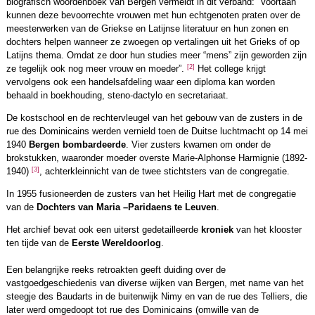
biografisch woordenboek van Bergen vermeldt in dit verband: “Voortaan
kunnen deze bevoorrechte vrouwen met hun echtgenoten praten over de
meesterwerken van de Griekse en Latijnse literatuur en hun zonen en
dochters helpen wanneer ze zwoegen op vertalingen uit het Grieks of op
Latijns thema. Omdat ze door hun studies meer “mens” zijn geworden zijn
[2]
ze tegelijk ook nog meer vrouw en moeder”.
Het college krijgt
vervolgens ook een handelsafdeling waar een diploma kan worden
behaald in boekhouding, steno-dactylo en secretariaat.
De kostschool en de rechtervleugel van het gebouw van de zusters in de
rue des Dominicains werden vernield toen de Duitse luchtmacht op 14 mei
1940
Bergen bombardeerde
. Vier zusters kwamen om onder de
brokstukken, waaronder moeder overste Marie-Alphonse Harmignie (1892-
[3]
1940)
, achterkleinnicht van de twee stichtsters van de congregatie.
In 1955 fusioneerden de zusters van het Heilig Hart met de congregatie
van de
Dochters van Maria –Paridaens te Leuven
.
Het archief bevat ook een uiterst gedetailleerde
kroniek
van het klooster
ten tijde van de
Eerste Wereldoorlog
.
Een belangrijke reeks retroakten geeft duiding over de
vastgoedgeschiedenis van diverse wijken van Bergen, met name van het
steegje des Baudarts in de buitenwijk Nimy en van de rue des Telliers, die
later werd omgedoopt tot rue des Dominicains (omwille van de