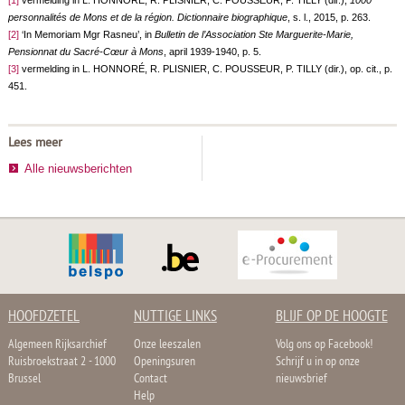
[1]
vermelding in L. HONNORÉ, R. PLISNIER, C. POUSSEUR, P. TILLY (dir.),
1000
personnalités de Mons et de la région. Dictionnaire biographique
, s. l., 2015, p. 263.
[2]
‘In Memoriam Mgr Rasneu’, in
Bulletin de l’Association Ste Marguerite-Marie,
Pensionnat du Sacré-Cœur à Mons
, april 1939-1940, p. 5.
[3]
vermelding in L. HONNORÉ, R. PLISNIER, C. POUSSEUR, P. TILLY (dir.), op. cit., p.
451.
Lees meer
Alle nieuwsberichten
HOOFDZETEL
NUTTIGE LINKS
BLIJF OP DE HOOGTE
Algemeen Rijksarchief
Onze leeszalen
Volg ons op Facebook!
Ruisbroekstraat 2 - 1000
Openingsuren
Schrijf u in op onze
Brussel
Contact
nieuwsbrief
Help