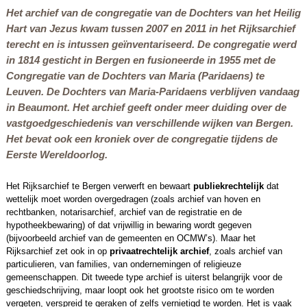
Het archief van de congregatie van de Dochters van het Heilig
Hart van Jezus kwam tussen 2007 en 2011 in het Rijksarchief
terecht en is intussen geïnventariseerd. De congregatie werd
in 1814 gesticht in Bergen en fusioneerde in 1955 met de
Congregatie van de Dochters van Maria (Paridaens) te
Leuven. De Dochters van Maria-Paridaens verblijven vandaag
in Beaumont. Het archief geeft onder meer duiding over de
vastgoedgeschiedenis van verschillende wijken van Bergen.
Het bevat ook een kroniek over de congregatie tijdens de
Eerste Wereldoorlog.
Het Rijksarchief te Bergen verwerft en bewaart
publiekrechtelijk
dat
wettelijk moet worden overgedragen (zoals archief van hoven en
rechtbanken, notarisarchief, archief van de registratie en de
hypotheekbewaring) of dat vrijwillig in bewaring wordt gegeven
(bijvoorbeeld archief van de gemeenten en OCMW’s). Maar het
Rijksarchief zet ook in op
privaatrechtelijk archief
, zoals archief van
particulieren, van families, van ondernemingen of religieuze
gemeenschappen. Dit tweede type archief is uiterst belangrijk voor de
geschiedschrijving, maar loopt ook het grootste risico om te worden
vergeten, verspreid te geraken of zelfs vernietigd te worden. Het is vaak