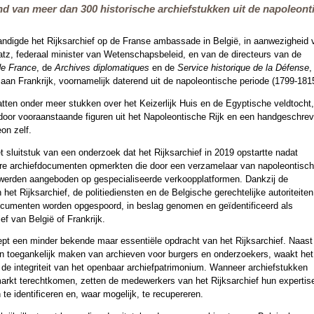
d van meer dan 300 historische archiefstukken uit de napoleonti
andigde het Rijksarchief op de Franse ambassade in België, in aanwezigheid 
, federaal minister van Wetenschapsbeleid, en van de directeurs van de
de France
, de
Archives diplomatiques
en de
Service historique de la Défense
,
an Frankrijk, voornamelijk daterend uit de napoleontische periode (1799-181
en onder meer stukken over het Keizerlijk Huis en de Egyptische veldtocht,
door vooraanstaande figuren uit het Napoleontische Rijk en een handgeschre
on zelf.
et sluitstuk van een onderzoek dat het Rijksarchief in 2019 opstartte nadat
re archiefdocumenten opmerkten die door een verzamelaar van napoleontisc
werden aangeboden op gespecialiseerde verkoopplatformen. Dankzij de
et Rijksarchief, de politiediensten en de Belgische gerechtelijke autoriteiten
cumenten worden opgespoord, in beslag genomen en geïdentificeerd als
ief van België of Frankrijk.
pt een minder bekende maar essentiële opdracht van het Rijksarchief. Naast
en toegankelijk maken van archieven voor burgers en onderzoekers, waakt het
 de integriteit van het openbaar archiefpatrimonium. Wanneer archiefstukken
arkt terechtkomen, zetten de medewerkers van het Rijksarchief hun expertise
e identificeren en, waar mogelijk, te recupereren.