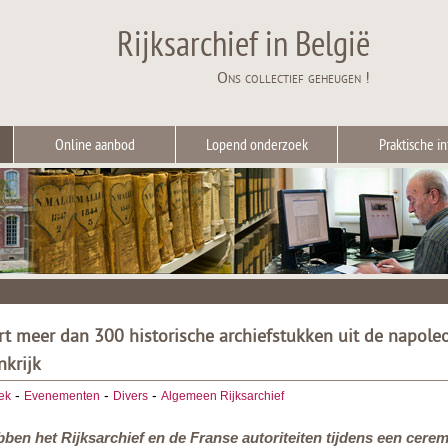
Rijksarchief in België
Ons collectief geheugen !
Online aanbod
Lopend onderzoek
Praktische in
ert meer dan 300 historische archiefstukken uit de napole
nkrijk
-
-
-
ek
Evenementen
Divers
Algemeen Rijksarchief
bben het Rijksarchief en de Franse autoriteiten tijdens een cer