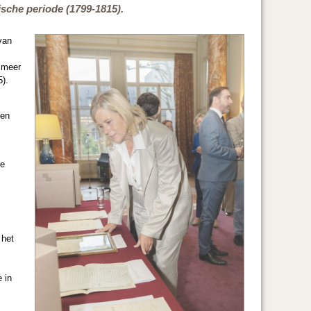
sche periode (1799-1815).
van
 meer
5).
ven
he
 het
 in