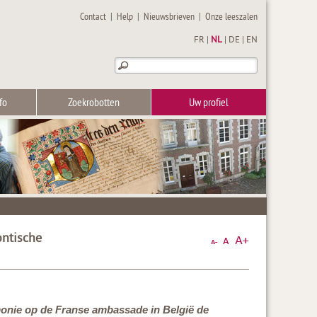
Contact
|
Help
|
Nieuwsbrieven
|
Onze leeszalen
FR
|
NL
|
DE
|
EN
fo
Zoekrobotten
Uw profiel
ontische
emonie op de Franse ambassade in België de