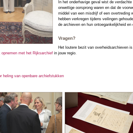
In het onderhavige geval wist de verdachte 
onwettige oorsprong waren en dat de voorwer
middel van een misdrijf of een overtreding
hebben verkregen tijdens veilingen gehoude
de archieven en hun ontoegankelijkheid en o
Vragen?
Het loutere bezit van overheidsarchieven is o
t opnemen met het Rijksarchief
in jouw regio.
or heling van openbare archiefstukken