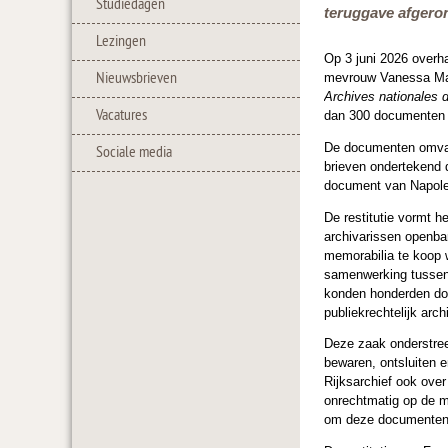
Studiedagen
teruggave afgeron
Lezingen
Op 3 juni 2026 overh
Nieuwsbrieven
mevrouw Vanessa Matz
Archives nationales 
Vacatures
dan 300 documenten a
De documenten omvatt
Sociale media
brieven ondertekend 
document van Napole
De restitutie vormt h
archivarissen openba
memorabilia te koop 
samenwerking tussen h
konden honderden do
publiekrechtelijk arch
Deze zaak onderstree
bewaren, ontsluiten 
Rijksarchief ook over
onrechtmatig op de m
om deze documenten t