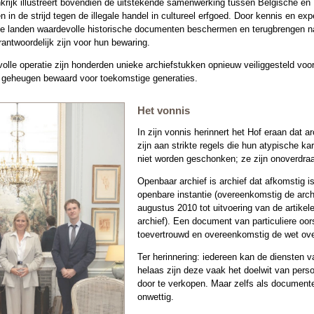
nkrijk illustreert bovendien de uitstekende samenwerking tussen Belgische en
 in de strijd tegen de illegale handel in cultureel erfgoed. Door kennis en exp
de landen waardevolle historische documenten beschermen en terugbrengen n
rantwoordelijk zijn voor hun bewaring.
lle operatie zijn honderden unieke archiefstukken opnieuw veiliggesteld voor 
 geheugen bewaard voor toekomstige generaties.
Het vonnis
In zijn vonnis herinnert het Hof eraan dat
zijn aan strikte regels die hun atypische k
niet worden geschonken; ze zijn onoverdraa
Openbaar archief is archief dat afkomstig 
openbare instantie (overeenkomstig de archi
augustus 2010 tot uitvoering van de artikel
archief). Een document van particuliere oo
toevertrouwd en overeenkomstig de wet ove
Ter herinnering: iedereen kan de diensten 
helaas zijn deze vaak het doelwit van perso
door te verkopen. Maar zelfs als documenten 
onwettig.