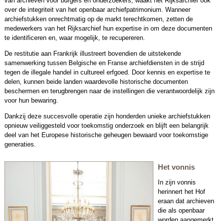
van archieven voor burgers en onderzoekers, waakt het Rijksarchief ook
over de integriteit van het openbaar archiefpatrimonium. Wanneer
archiefstukken onrechtmatig op de markt terechtkomen, zetten de
medewerkers van het Rijksarchief hun expertise in om deze documenten
te identificeren en, waar mogelijk, te recupereren.
De restitutie aan Frankrijk illustreert bovendien de uitstekende
samenwerking tussen Belgische en Franse archiefdiensten in de strijd
tegen de illegale handel in cultureel erfgoed. Door kennis en expertise te
delen, kunnen beide landen waardevolle historische documenten
beschermen en terugbrengen naar de instellingen die verantwoordelijk zijn
voor hun bewaring.
Dankzij deze succesvolle operatie zijn honderden unieke archiefstukken
opnieuw veiliggesteld voor toekomstig onderzoek en blijft een belangrijk
deel van het Europese historische geheugen bewaard voor toekomstige
generaties.
Het vonnis
In zijn vonnis
herinnert het Hof
eraan dat archieven
die als openbaar
worden aangemerkt,