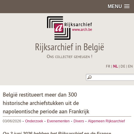
MENU
Rijksarchief in België
Ons collectief geheugen !
FR
|
NL
|
DE
|
EN
België restitueert meer dan 300
historische archiefstukken uit de
napoleontische periode aan Frankrijk
-
-
-
-
03/06/2026
Onderzoek
Evenementen
Divers
Algemeen Rijksarchief
Op 3 juni 2026 hebben het Rijksarchief en de Franse