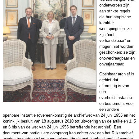
onderworpen zijn
aan strikte regels
die hun atypische
karakter
weerspiegelen: ze
zijn “niet
verhandelbaar” en
mogen niet worden
geschonken; ze zijn
onoverdraagbaar en
onverjaarbaar.
Openbaar archief is
archief dat
afkomstig is van
een
overheidsinstantie
en bestemd is voor
een andere
openbare instantie (overeenkomstig de archiefwet van 24 juni 1955 en het
koninklijk besluit van 18 augustus 2010 tot uitvoering van de artikelen 1, 5
en 6 bis van de wet van 24 juni 1955 betreffende het archief). Een
document van particuliere oorsprong kan echter ook aan het Rijksarchief
worden toevertrouwd en overeenkomstig de wet overheidsarchief worden.