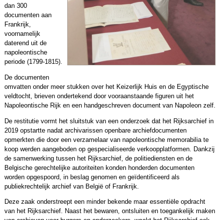
dan 300
documenten aan
Frankrijk,
voornamelijk
daterend uit de
napoleontische
periode (1799-1815).
De documenten
omvatten onder meer stukken over het Keizerlijk Huis en de Egyptische
veldtocht, brieven ondertekend door vooraanstaande figuren uit het
Napoleontische Rijk en een handgeschreven document van Napoleon zelf.
De restitutie vormt het sluitstuk van een onderzoek dat het Rijksarchief in
2019 opstartte nadat archivarissen openbare archiefdocumenten
opmerkten die door een verzamelaar van napoleontische memorabilia te
koop werden aangeboden op gespecialiseerde verkoopplatformen. Dankzij
de samenwerking tussen het Rijksarchief, de politiediensten en de
Belgische gerechtelijke autoriteiten konden honderden documenten
worden opgespoord, in beslag genomen en geïdentificeerd als
publiekrechtelijk archief van België of Frankrijk.
Deze zaak onderstreept een minder bekende maar essentiële opdracht
van het Rijksarchief. Naast het bewaren, ontsluiten en toegankelijk maken