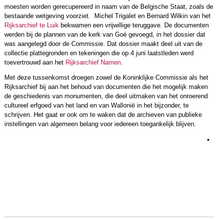
moesten worden gerecupereerd in naam van de Belgische Staat, zoals de
bestaande wetgeving voorziet. Michel Trigalet en Bernard Wilkin van het
Rijksarchief te Luik
bekwamen een vrijwillige teruggave. De documenten
werden bij de plannen van de kerk van Goé gevoegd, in het dossier dat
was aangelegd door de Commissie. Dat dossier maakt deel uit van de
collectie plattegronden en tekeningen die op 4 juni laatstleden werd
toevertrouwd aan het
Rijksarchief Namen
.
Met deze tussenkomst droegen zowel de Koninklijke Commissie als het
Rijksarchief bij aan het behoud van documenten die het mogelijk maken
de geschiedenis van monumenten, die deel uitmaken van het onroerend
cultureel erfgoed van het land en van Wallonië in het bijzonder, te
schrijven. Het gaat er ook om te waken dat de archieven van publieke
instellingen van algemeen belang voor iedereen toegankelijk blijven.
L
m
r
m
e
h
e