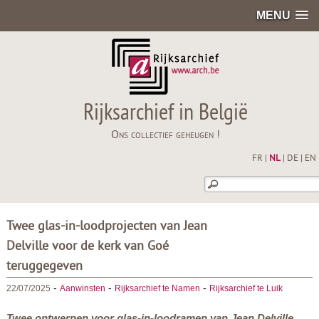
MENU
Rijksarchief in België
Ons collectief geheugen !
FR
|
NL
|
DE
|
EN
Twee glas-in-loodprojecten van Jean
Delville voor de kerk van Goé
teruggegeven
-
-
-
22/07/2025
Aanwinsten
Rijksarchief te Namen
Rijksarchief te Luik
Twee ontwerpen voor glas-in-loodramen van Jean Delville