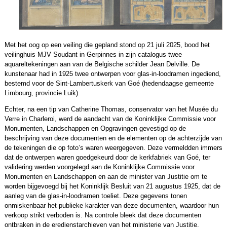
Met het oog op een veiling die gepland stond op 21 juli 2025, bood het
veilinghuis MJV Soudant in Gerpinnes in zijn catalogus twee
aquareltekeningen aan van de Belgische schilder Jean Delville. De
kunstenaar had in 1925 twee ontwerpen voor glas-in-loodramen ingediend,
bestemd voor de Sint-Lambertuskerk van Goé (hedendaagse gemeente
Limbourg, provincie Luik).
Echter, na een tip van Catherine Thomas, conservator van het Musée du
Verre in Charleroi, werd de aandacht van de Koninklijke Commissie voor
Monumenten, Landschappen en Opgravingen gevestigd op de
beschrijving van deze documenten en de elementen op de achterzijde van
de tekeningen die op foto’s waren weergegeven. Deze vermeldden immers
dat de ontwerpen waren goedgekeurd door de kerkfabriek van Goé, ter
validering werden voorgelegd aan de Koninklijke Commissie voor
Monumenten en Landschappen en aan de minister van Justitie om te
worden bijgevoegd bij het Koninklijk Besluit van 21 augustus 1925, dat de
aanleg van de glas-in-loodramen toeliet. Deze gegevens tonen
onmiskenbaar het publieke karakter van deze documenten, waardoor hun
verkoop strikt verboden is. Na controle bleek dat deze documenten
ontbraken in de eredienstarchieven van het ministerie van Justitie,