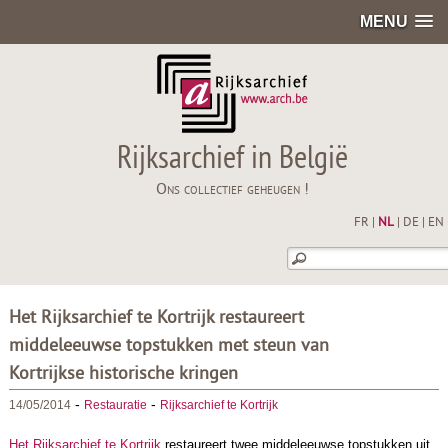
MENU
Rijksarchief in België
Ons collectief geheugen !
FR
|
NL
|
DE
|
EN
Het Rijksarchief te Kortrijk restaureert
middeleeuwse topstukken met steun van
Kortrijkse historische kringen
-
-
14/05/2014
Restauratie
Rijksarchief te Kortrijk
Het Rijksarchief te Kortrijk
restaureert twee middeleeuwse topstukken uit