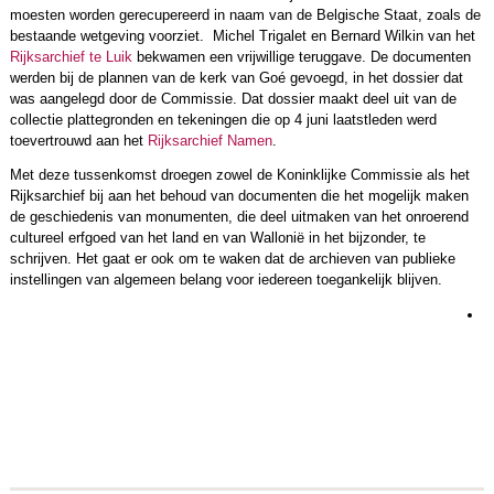
moesten worden gerecupereerd in naam van de Belgische Staat, zoals de
bestaande wetgeving voorziet. Michel Trigalet en Bernard Wilkin van het
Rijksarchief te Luik
bekwamen een vrijwillige teruggave. De documenten
werden bij de plannen van de kerk van Goé gevoegd, in het dossier dat
was aangelegd door de Commissie. Dat dossier maakt deel uit van de
collectie plattegronden en tekeningen die op 4 juni laatstleden werd
toevertrouwd aan het
Rijksarchief Namen
.
Met deze tussenkomst droegen zowel de Koninklijke Commissie als het
Rijksarchief bij aan het behoud van documenten die het mogelijk maken
de geschiedenis van monumenten, die deel uitmaken van het onroerend
cultureel erfgoed van het land en van Wallonië in het bijzonder, te
schrijven. Het gaat er ook om te waken dat de archieven van publieke
instellingen van algemeen belang voor iedereen toegankelijk blijven.
L
m
r
m
e
h
e