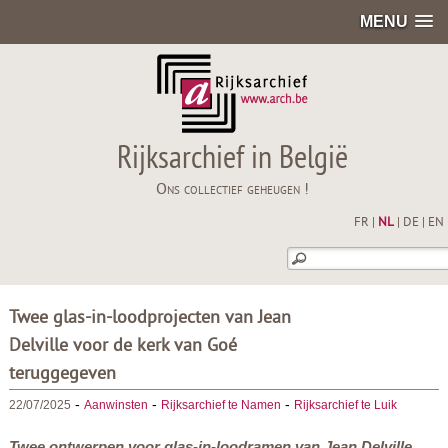
MENU
Rijksarchief in België
Ons collectief geheugen !
FR
|
NL
|
DE
|
EN
Twee glas-in-loodprojecten van Jean
Delville voor de kerk van Goé
teruggegeven
-
-
-
22/07/2025
Aanwinsten
Rijksarchief te Namen
Rijksarchief te Luik
Twee ontwerpen voor glas-in-loodramen van Jean Delville