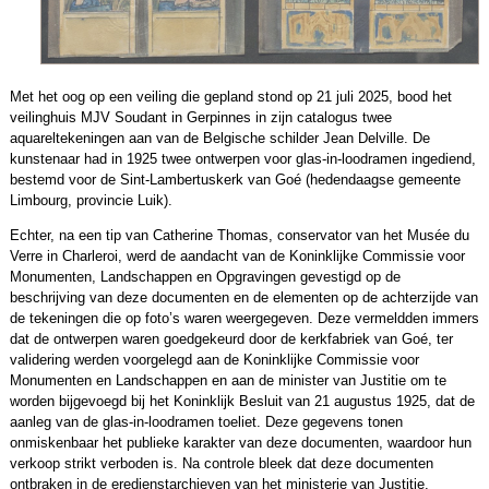
Met het oog op een veiling die gepland stond op 21 juli 2025, bood het
veilinghuis MJV Soudant in Gerpinnes in zijn catalogus twee
aquareltekeningen aan van de Belgische schilder Jean Delville. De
kunstenaar had in 1925 twee ontwerpen voor glas-in-loodramen ingediend,
bestemd voor de Sint-Lambertuskerk van Goé (hedendaagse gemeente
Limbourg, provincie Luik).
Echter, na een tip van Catherine Thomas, conservator van het Musée du
Verre in Charleroi, werd de aandacht van de Koninklijke Commissie voor
Monumenten, Landschappen en Opgravingen gevestigd op de
beschrijving van deze documenten en de elementen op de achterzijde van
de tekeningen die op foto’s waren weergegeven. Deze vermeldden immers
dat de ontwerpen waren goedgekeurd door de kerkfabriek van Goé, ter
validering werden voorgelegd aan de Koninklijke Commissie voor
Monumenten en Landschappen en aan de minister van Justitie om te
worden bijgevoegd bij het Koninklijk Besluit van 21 augustus 1925, dat de
aanleg van de glas-in-loodramen toeliet. Deze gegevens tonen
onmiskenbaar het publieke karakter van deze documenten, waardoor hun
verkoop strikt verboden is. Na controle bleek dat deze documenten
ontbraken in de eredienstarchieven van het ministerie van Justitie,