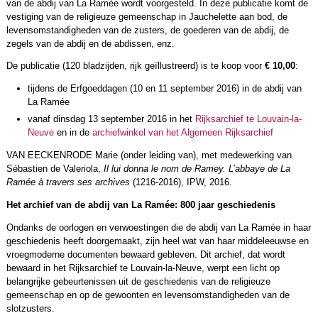
van de abdij van La Ramée wordt voorgesteld. In deze publicatie komt de
vestiging van de religieuze gemeenschap in Jauchelette aan bod, de
levensomstandigheden van de zusters, de goederen van de abdij, de
zegels van de abdij en de abdissen, enz.
De publicatie (120 bladzijden, rijk geïllustreerd) is te koop voor
€
10,00
:
tijdens de Erfgoeddagen (10 en 11 september 2016) in de abdij van
La Ramée
vanaf dinsdag 13 september 2016 in het
Rijksarchief te Louvain-la-
Neuve
en in de
archiefwinkel van het Algemeen Rijksarchief
VAN EECKENRODE Marie (onder leiding van), met medewerking van
Sébastien de Valeriola,
Il lui donna le nom de Ramey. L’abbaye de La
Ramée à travers ses archives
(1216-2016), IPW, 2016.
Het archief van de abdij van La Ramée: 800 jaar geschiedenis
Ondanks de oorlogen en verwoestingen die de abdij van La Ramée in haar
geschiedenis heeft doorgemaakt, zijn heel wat van haar middeleeuwse en
vroegmoderne documenten bewaard gebleven. Dit archief, dat wordt
bewaard in het Rijksarchief te Louvain-la-Neuve, werpt een licht op
belangrijke gebeurtenissen uit de geschiedenis van de religieuze
gemeenschap en op de gewoonten en levensomstandigheden van de
slotzusters.