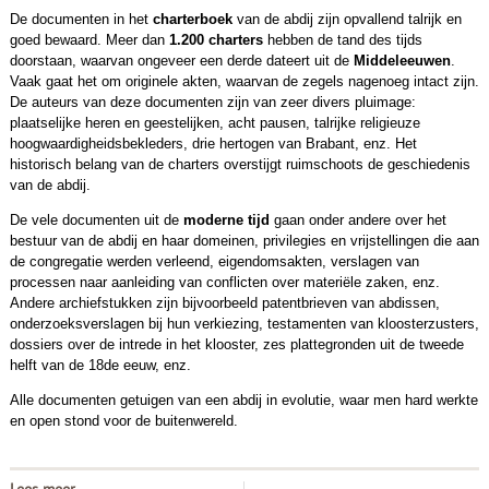
De documenten in het
charterboek
van de abdij zijn opvallend talrijk en
goed bewaard. Meer dan
1.200 charters
hebben de tand des tijds
doorstaan, waarvan ongeveer een derde dateert uit de
Middeleeuwen
.
Vaak gaat het om originele akten, waarvan de zegels nagenoeg intact zijn.
De auteurs van deze documenten zijn van zeer divers pluimage:
plaatselijke heren en geestelijken, acht pausen, talrijke religieuze
hoogwaardigheidsbekleders, drie hertogen van Brabant, enz. Het
historisch belang van de charters overstijgt ruimschoots de geschiedenis
van de abdij.
De vele documenten uit de
moderne tijd
gaan onder andere over het
bestuur van de abdij en haar domeinen, privilegies en vrijstellingen die aan
de congregatie werden verleend, eigendomsakten, verslagen van
processen naar aanleiding van conflicten over materiële zaken, enz.
Andere archiefstukken zijn bijvoorbeeld patentbrieven van abdissen,
onderzoeksverslagen bij hun verkiezing, testamenten van kloosterzusters,
dossiers over de intrede in het klooster, zes plattegronden uit de tweede
helft van de 18de eeuw, enz.
Alle documenten getuigen van een abdij in evolutie, waar men hard werkte
en open stond voor de buitenwereld.