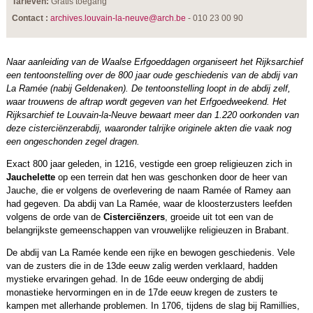
Tarieven:
Gratis toegang
Contact :
archives.louvain-la-neuve@arch.be
- 010 23 00 90
Naar aanleiding van de Waalse Erfgoeddagen organiseert het Rijksarchief
een tentoonstelling over de 800 jaar oude geschiedenis van de abdij van
La Ramée (nabij Geldenaken). De tentoonstelling loopt in de abdij zelf,
waar trouwens de aftrap wordt gegeven van het Erfgoedweekend. Het
Rijksarchief te Louvain-la-Neuve bewaart meer dan 1.220 oorkonden van
deze cisterciënzerabdij, waaronder talrijke originele akten die vaak nog
een ongeschonden zegel dragen.
Exact 800 jaar geleden, in 1216, vestigde een groep religieuzen zich in
Jauchelette
op een terrein dat hen was geschonken door de heer van
Jauche, die er volgens de overlevering de naam Ramée of Ramey aan
had gegeven. Da abdij van La Ramée, waar de kloosterzusters leefden
volgens de orde van de
Cisterciënzers
, groeide uit tot een van de
belangrijkste gemeenschappen van vrouwelijke religieuzen in Brabant.
De abdij van La Ramée kende een rijke en bewogen geschiedenis. Vele
van de zusters die in de 13de eeuw zalig werden verklaard, hadden
mystieke ervaringen gehad. In de 16de eeuw onderging de abdij
monastieke hervormingen en in de 17de eeuw kregen de zusters te
kampen met allerhande problemen. In 1706, tijdens de slag bij Ramillies,