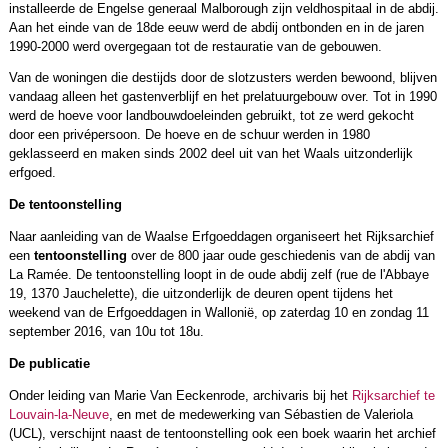
installeerde de Engelse generaal Malborough zijn veldhospitaal in de abdij.
Aan het einde van de 18de eeuw werd de abdij ontbonden en in de jaren
1990-2000 werd overgegaan tot de restauratie van de gebouwen.
Van de woningen die destijds door de slotzusters werden bewoond, blijven
vandaag alleen het gastenverblijf en het prelatuurgebouw over. Tot in 1990
werd de hoeve voor landbouwdoeleinden gebruikt, tot ze werd gekocht
door een privépersoon. De hoeve en de schuur werden in 1980
geklasseerd en maken sinds 2002 deel uit van het Waals uitzonderlijk
erfgoed.
De tentoonstelling
Naar aanleiding van de Waalse Erfgoeddagen organiseert het Rijksarchief
een
tentoonstelling
over de 800 jaar oude geschiedenis van de abdij van
La Ramée. De tentoonstelling loopt in de oude abdij zelf (rue de l'Abbaye
19, 1370 Jauchelette), die uitzonderlijk de deuren opent tijdens het
weekend van de Erfgoeddagen in Wallonië, op zaterdag 10 en zondag 11
september 2016, van 10u tot 18u.
De publicatie
Onder leiding van Marie Van Eeckenrode, archivaris bij het
Rijksarchief te
Louvain-la-Neuve
, en met de medewerking van Sébastien de Valeriola
(UCL), verschijnt naast de tentoonstelling ook een boek waarin het archief