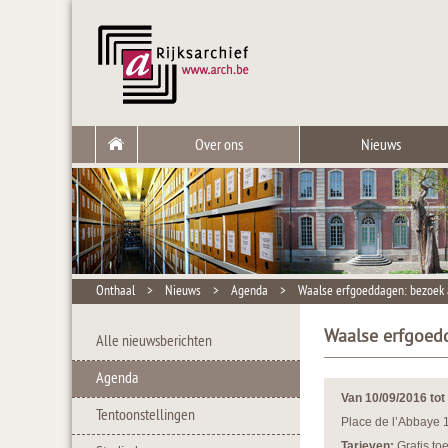
Over ons
Nieuws
Onthaal
>
Nieuws
>
Agenda
>
Waalse erfgoeddagen: bezoek 
Waalse erfgoedd
Alle nieuwsberichten
Agenda
Van 10/09/2016 tot
Tentoonstellingen
Place de l’Abbaye 
Tarieven:
Gratis to