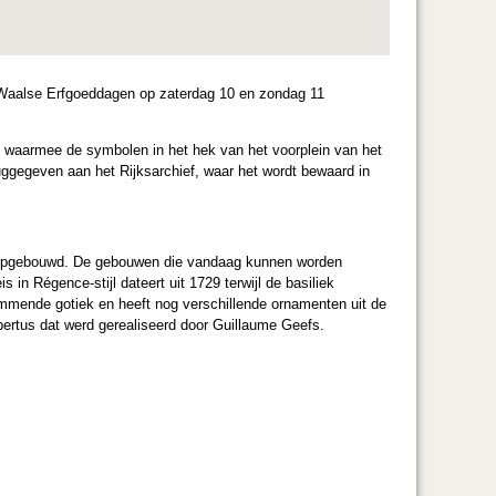
e Waalse Erfgoeddagen op zaterdag 10 en zondag 11
en waarmee de symbolen in het hek van het voorplein van het
uggegeven aan het Rijksarchief, waar het wordt bewaard in
er opgebouwd. De gebouwen die vandaag kunnen worden
in Régence-stijl dateert uit 1729 terwijl de basiliek
mmende gotiek en heeft nog verschillende ornamenten uit de
rtus dat werd gerealiseerd door Guillaume Geefs.