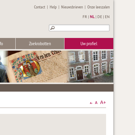
Contact
|
Help
|
Nieuwsbrieven
|
Onze leeszalen
FR
|
NL
|
DE
|
EN
fo
Zoekrobotten
Uw profiel