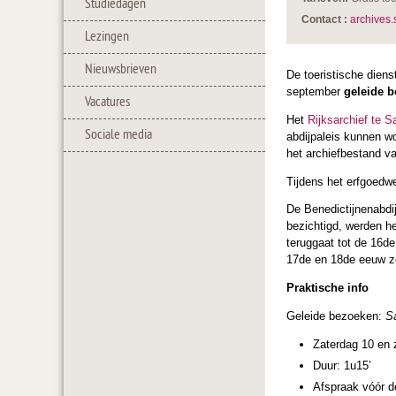
Studiedagen
Contact :
archives.
Lezingen
Nieuwsbrieven
De toeristische dienst
september
geleide 
Vacatures
Het
Rijksarchief te S
Sociale media
abdijpaleis kunnen wo
het archiefbestand v
Tijdens het erfgoedw
De Benedictijnenabdi
bezichtigd, werden he
teruggaat tot de 16d
17de en 18de eeuw zo
Praktische info
Geleide bezoeken:
Sa
Zaterdag 10 en
Duur: 1u15’
Afspraak vóór de