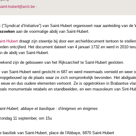
saint-hubert@arch.be
-
 (“
Syndicat d’Initiative
”) van Saint-Hubert organiseert naar aanleiding van d
bezoeken
aan de voormalige abdij van Saint-Hubert.
aint-Hubert
draagt zijn steentje bij door een archiefdocument tentoon te stell
rden ontcijferd. Het document dateert van 4 januari 1732 en werd in 2010 ter
an de abdij van Saint-Hubert.
eekend zijn de gebouwen van het Rijksarchief te Saint-Hubert gesloten.
j van Saint-Hubert werd gesticht in 687 en werd meermaals vernield en we
ropgebouwd op de plaats waar ze zich oorspronkelijk bevonden. Het abdijpaleis 
e eeuw en dus oudere elementen vertoont. Ze is opgetrokken in Brabantse vla
als monumentale retabels en standbeelden, en een mausoleum van Sint-Hube
int-Hubert, abbaye et basilique : d’énigmes en énigmes
 zondag 11 september, om 15u
 basiliek van Saint-Hubert, place de l'Abbaye, 6870 Saint-Hubert