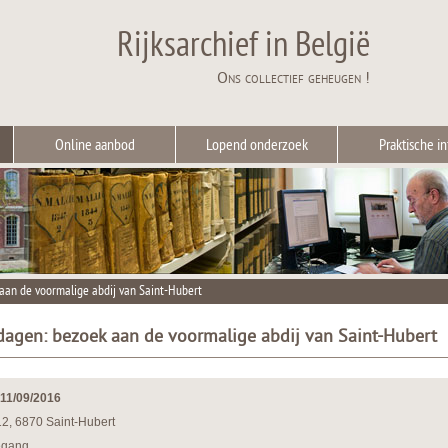
Rijksarchief in België
Ons collectief geheugen !
Online aanbod
Lopend onderzoek
Praktische in
aan de voormalige abdij van Saint-Hubert
agen: bezoek aan de voormalige abdij van Saint-Hubert
 11/09/2016
12, 6870 Saint-Hubert
egang