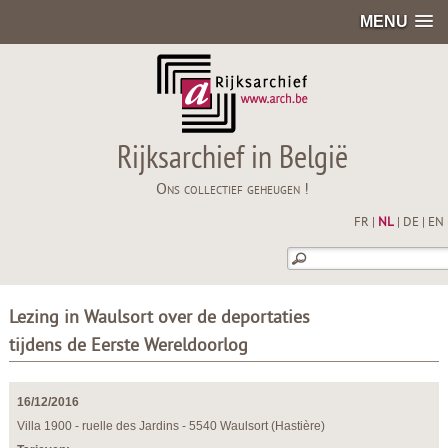
MENU
Rijksarchief in België
Ons collectief geheugen !
FR
|
NL
|
DE
|
EN
Lezing in Waulsort over de deportaties
tijdens de Eerste Wereldoorlog
16/12/2016
Villa 1900 - ruelle des Jardins - 5540 Waulsort (Hastière)