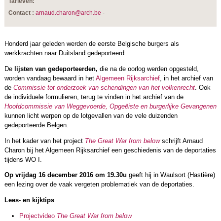
Tarieven:
Contact :
arnaud.charon@arch.be
-
Honderd jaar geleden werden de eerste Belgische burgers als
werkkrachten naar Duitsland gedeporteerd.
De
lijsten van gedeporteerden,
die na de oorlog werden opgesteld,
worden vandaag bewaard in het
Algemeen Rijksarchief
, in het archief van
de
Commissie tot onderzoek van schendingen van het volkenrecht
. Ook
de individuele formulieren, terug te vinden in het archief van de
Hoofdcommissie van Weggevoerde, Opgeëiste en burgerlijke Gevangenen
kunnen licht werpen op de lotgevallen van de vele duizenden
gedeporteerde Belgen.
In het kader van het project
The Great War from below
schrijft Arnaud
Charon bij het Algemeen Rijksarchief een geschiedenis van de deportaties
tijdens WO I.
Op vrijdag 16 december 2016 om 19.30
u
geeft hij in Waulsort (Hastière)
een lezing over de vaak vergeten problematiek van de deportaties.
Lees- en kijktips
Projectvideo
The Great War from below