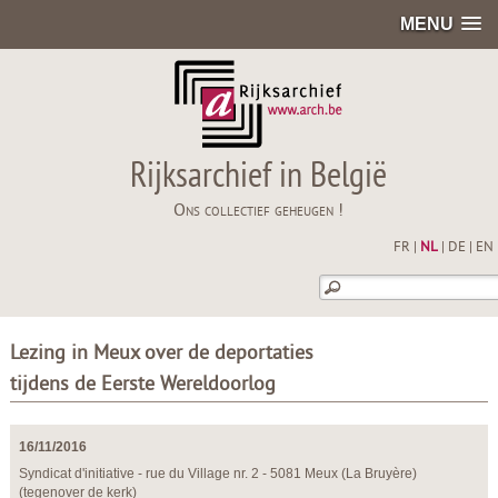
MENU
Rijksarchief in België
Ons collectief geheugen !
FR
|
NL
|
DE
|
EN
Lezing in Meux over de deportaties
tijdens de Eerste Wereldoorlog
16/11/2016
Syndicat d'initiative - rue du Village nr. 2 - 5081 Meux (La Bruyère)
(tegenover de kerk)