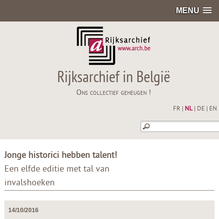
MENU
Rijksarchief in België
Ons collectief geheugen !
FR
|
NL
|
DE
|
EN
Jonge historici hebben talent!
Een elfde editie met tal van
invalshoeken
14/10/2016