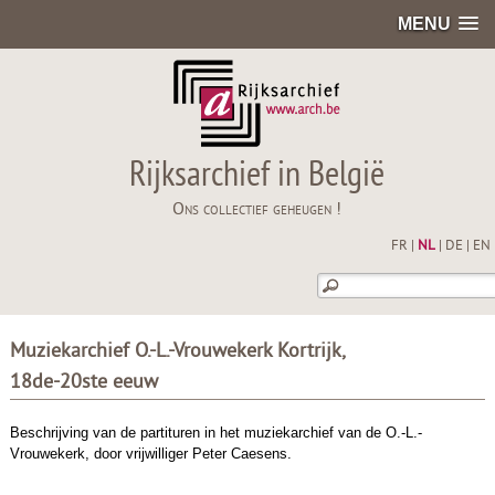
MENU
Rijksarchief in België
Ons collectief geheugen !
FR
|
NL
|
DE
|
EN
Muziekarchief O.-L.-Vrouwekerk Kortrijk,
18de-20ste eeuw
Beschrijving van de partituren in het muziekarchief van de O.-L.-
Vrouwekerk, door vrijwilliger Peter Caesens.