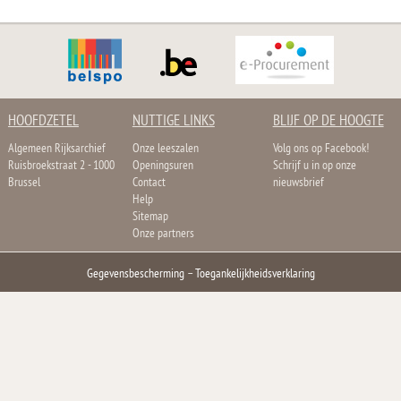
HOOFDZETEL
NUTTIGE LINKS
BLIJF OP DE HOOGTE
Algemeen Rijksarchief
Onze leeszalen
Volg ons op Facebook!
Ruisbroekstraat 2 - 1000
Openingsuren
Schrijf u in op onze
Brussel
Contact
nieuwsbrief
Help
Sitemap
Onze partners
Gegevensbescherming
–
Toegankelijkheidsverklaring