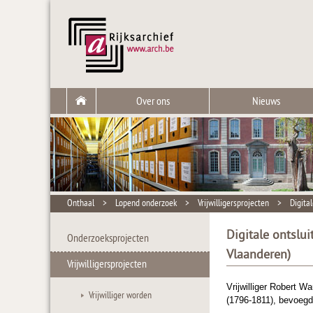
Over ons
Nieuws
Onthaal
>
Lopend onderzoek
>
Vrijwilligersprojecten
>
Digita
Digitale ontslu
Onderzoeksprojecten
Vlaanderen)
Vrijwilligersprojecten
Vrijwilliger Robert 
Vrijwilliger worden
(1796-1811), bevoegd