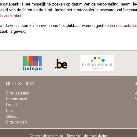
 databank is het mogelijk te zoeken op datum van de veroordeling, naam, lee
n aard van de feiten en de straf. Indien het strafdossier is bewaard, zal hierna
de zoekrobot
.
van de vonnissen zullen eveneens beschikbaar worden gesteld
via de zoekrob
 zaak is geveld.
NUTTIGE LINKS
B
Onze leeszalen
V
Openingsuren
S
Contact
Help
Sitemap
Onze partners
Gegevensbescherming
–
Toegankelijkheidsverklaring