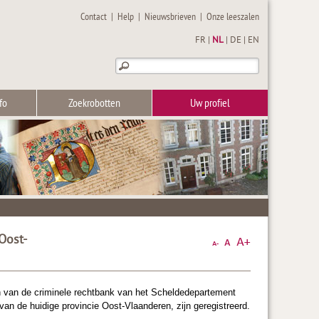
Contact
|
Help
|
Nieuwsbrieven
|
Onze leeszalen
FR
|
NL
|
DE
|
EN
fo
Zoekrobotten
Uw profiel
Oost-
en van de criminele rechtbank van het Scheldedepartement
an de huidige provincie Oost-Vlaanderen, zijn geregistreerd.