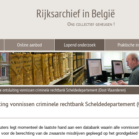
Rijksarchief in België
Ons collectief geheugen !
Online aanbod
Lopend onderzoek
Praktische in
le ontsluiting vonnissen criminele rechtbank Scheldedepartement (Oost-Vlaanderen)
iting vonnissen criminele rechtbank Scheldedepartement (
Wauters legt momenteel de laatste hand aan een databank waarin alle vonniss
 voor de berechting van de zwaarste misdrijven gepleegd op het grondgebied v