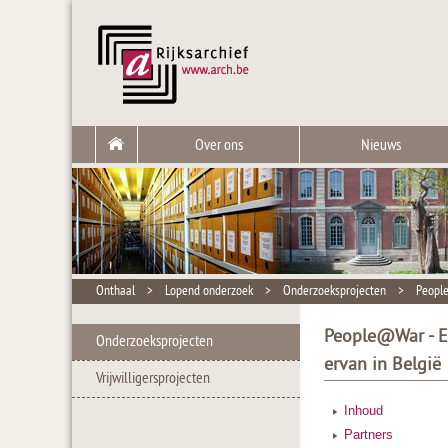
Over ons
Nieuws
Onthaal
>
Lopend onderzoek
>
Onderzoeksprojecten
>
People
People@War - E
Onderzoeksprojecten
ervan in België
Vrijwilligersprojecten
Inhoud
Partners