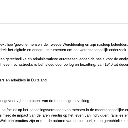
ekt hoe ‘gewone mensen’ de Tweede Wereldoorlog en zijn nasleep beleefden
kkelt het digitale en andere instrumenten om het wetenschappelijk onderzoek n
van gerechtelijke en administratieve autoriteiten leggen de basis voor de ana
 leven rechtstreeks is beïnvloed door oorlog en bezetting, van 1940 tot dece
ers en arbeiders in Duitsland
ongeveer vijftien procent van de toenmalige bevolking.
lling focust op het handelingsvermogen van mensen in de maatschappelijke cri
e meet de impact van de jaren veertig op het leven van individuen, families
Welke interacties zijn er met de actoren van de bestuurlijke en gerechtelijke i