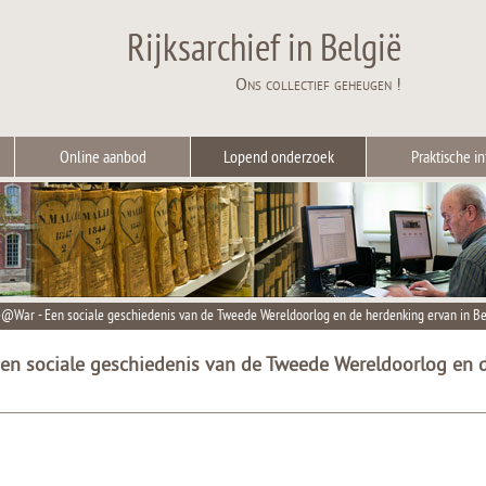
Rijksarchief in België
Ons collectief geheugen !
Online aanbod
Lopend onderzoek
Praktische in
@War - Een sociale geschiedenis van de Tweede Wereldoorlog en de herdenking ervan in Be
en sociale geschiedenis van de Tweede Wereldoorlog en 