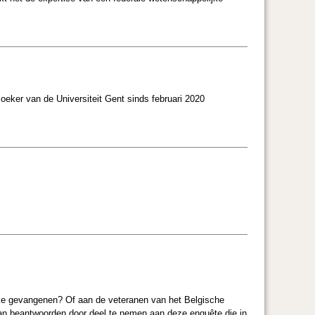
oeker van de Universiteit Gent sinds februari 2020
ieke gevangenen? Of aan de veteranen van het Belgische
 kan beantwoorden door deel te nemen aan deze enquête die in