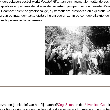
 onderzoeksperspectief werkt
People@War
aan een nieuwe alomvattende socia
appelijke en politieke debat over de lange-termijnimpact van de Tweede Were
 Daarnaast dient de grootschalige, systematische prospectie en exploratie van
g van op maat gemaakte digitale hulpmiddelen zet in op een gebruiksvriendel
brede publiek in het algemeen.
ezamenlijk initiatief van het Rijksarchief/
CegeSoma
en de
Universiteit Gent
i
Door financiering van een langlopend onderzoeksproject combineert en verster