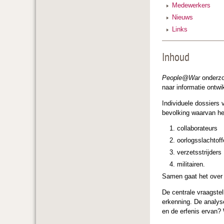
Medewerkers
Nieuws
Links
Inhoud
People@War
onderzo
naar informatie ontwi
Individuele dossiers 
bevolking waarvan het
collaborateurs
oorlogsslachtoff
verzetsstrijders
militairen.
Samen gaat het over 
De centrale vraagste
erkenning. De analys
en de erfenis ervan? 