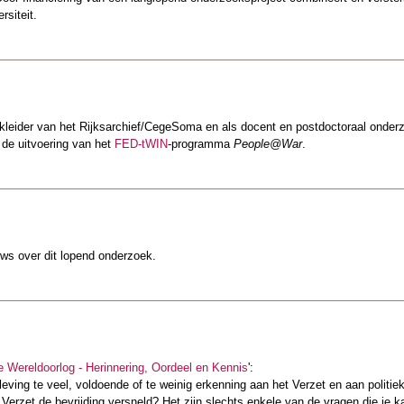
rsiteit.
kleider van het Rijksarchief/CegeSoma en als docent en postdoctoraal onderz
 de uitvoering van het
FED-tWIN
-programma
People@War
.
s over dit lopend onderzoek.
 Wereldoorlog - Herinnering, Oordeel en Kennis
':
eving te veel, voldoende of te weinig erkenning aan het Verzet en aan polit
 Verzet de bevrijding versneld? Het zijn slechts enkele van de vragen die je