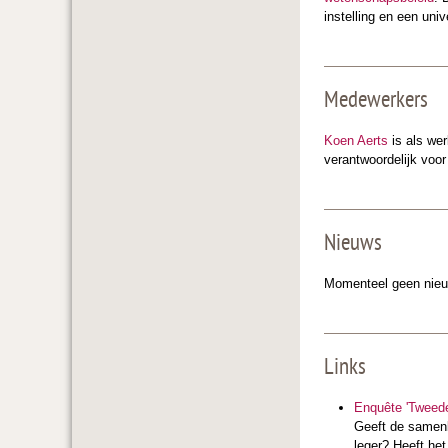
instelling en een unive
Medewerkers
Koen Aerts
is als wer
verantwoordelijk voor
Nieuws
Momenteel geen nieuw
Links
Enquête 'Tweede
Geeft de samenl
leger? Heeft het