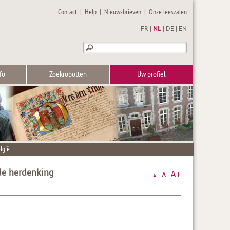
Contact
|
Help
|
Nieuwsbrieven
|
Onze leeszalen
FR
|
NL
|
DE
|
EN
fo
Zoekrobotten
Uw profiel
lgië
de herdenking