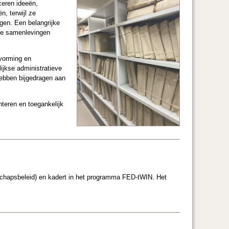
ceren ideeën,
n, terwijl ze
ergen. Een belangrijke
nse samenlevingen
vorming en
lijkse administratieve
ebben bijgedragen aan
eren en toegankelijk
apsbeleid) en kadert in het programma FED-tWIN. Het