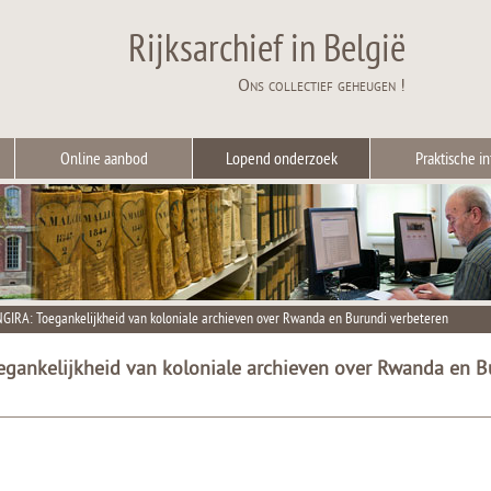
Rijksarchief in België
Ons collectief geheugen !
Online aanbod
Lopend onderzoek
Praktische in
IRA: Toegankelijkheid van koloniale archieven over Rwanda en Burundi verbeteren
gankelijkheid van koloniale archieven over Rwanda en B