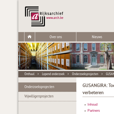
Over ons
Nieuws
Onthaal
>
Lopend onderzoek
>
Onderzoeksprojecten
>
GUSANG
GUSANGIRA: Toe
Onderzoeksprojecten
verbeteren
Vrijwilligersprojecten
Inhoud
Partners