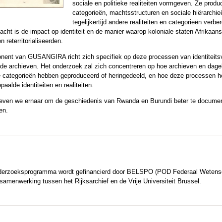
sociale en politieke realiteiten vormgeven. Ze produ
categorieën, machtsstructuren en sociale hiërarchieë
tegelijkertijd andere realiteiten en categorieën verb
cht is de impact op identiteit en de manier waarop koloniale staten Afrikaa
reterritorialiseerden.
ent van GUSANGIRA richt zich specifiek op deze processen van identiteits
via de archieven. Het onderzoek zal zich concentreren op hoe archieven en dage
 categorieën hebben geproduceerd of heringedeeld, en hoe deze processen h
aalde identiteiten en realiteiten.
en we ernaar om de geschiedenis van Rwanda en Burundi beter te document
en.
zoeksprogramma wordt gefinancierd door BELSPO (POD Federaal Wetensch
 samenwerking tussen het Rijksarchief en de Vrije Universiteit Brussel.