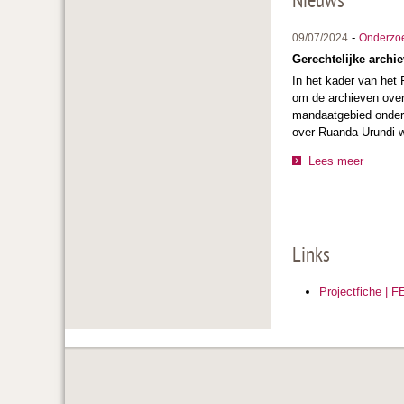
Nieuws
-
09/07/2024
Onderzo
Gerechtelijke archi
In het kader van he
om de archieven over
mandaatgebied onder 
over Ruanda-Urundi w
Lees meer
Links
Projectfiche | 