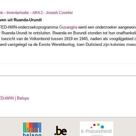
-
-
ek
Inventarisatie
ARA 2 - Joseph Cuvelier
even uit Ruanda-Urundi
t FED-tWIN-onderzoeksprogramma
Gusangira
werd een onderzoeker aangeworv
 Ruanda-Urundi te ontsluiten. Rwanda en Burundi stonden tot hun onafhankelij
toezicht van de Volkenbond tussen 1919 en 1945, nadien als voogdijgebied 
erd vastgelegd na de Eerste Wereldoorlog, toen Duitsland zijn kolonies moes
FED-tWIN | Belspo