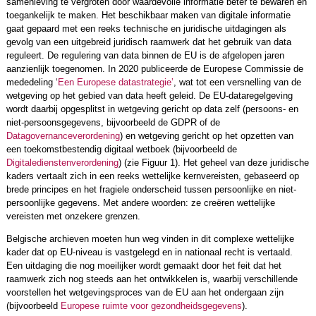
samenleving te vergroten door waardevolle informatie beter te bewaren en
toegankelijk te maken. Het beschikbaar maken van digitale informatie
gaat gepaard met een reeks technische en juridische uitdagingen als
gevolg van een uitgebreid juridisch raamwerk dat het gebruik van data
reguleert. De regulering van data binnen de EU is de afgelopen jaren
aanzienlijk toegenomen. In 2020 publiceerde de Europese Commissie de
mededeling ‘
Een Europese datastrategie’
, wat tot een versnelling van de
wetgeving op het gebied van data heeft geleid. De EU-dataregelgeving
wordt daarbij opgesplitst in wetgeving gericht op data zelf (persoons- en
niet-persoonsgegevens, bijvoorbeeld de GDPR of de
Datagovernanceverordening
) en wetgeving gericht op het opzetten van
een toekomstbestendig digitaal wetboek (bijvoorbeeld de
Digitaledienstenverordening
) (zie Figuur 1). Het geheel van deze juridische
kaders vertaalt zich in een reeks wettelijke kernvereisten, gebaseerd op
brede principes en het fragiele onderscheid tussen persoonlijke en niet-
persoonlijke gegevens. Met andere woorden: ze creëren wettelijke
vereisten met onzekere grenzen.
Belgische archieven moeten hun weg vinden in dit complexe wettelijke
kader dat op EU-niveau is vastgelegd en in nationaal recht is vertaald.
Een uitdaging die nog moeilijker wordt gemaakt door het feit dat het
raamwerk zich nog steeds aan het ontwikkelen is, waarbij verschillende
voorstellen het wetgevingsproces van de EU aan het ondergaan zijn
(bijvoorbeeld
Europese ruimte voor gezondheidsgegevens
).