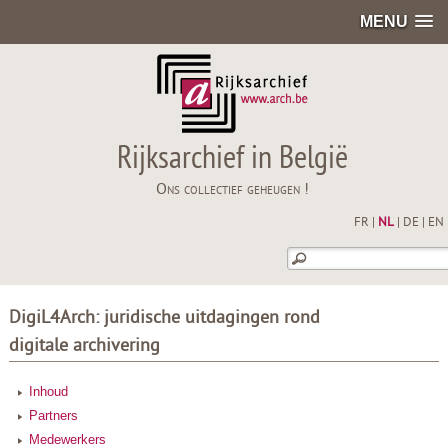
MENU
Rijksarchief in België
Ons collectief geheugen !
FR
|
NL
|
DE
|
EN
DigiL4Arch: juridische uitdagingen rond
digitale archivering
Inhoud
Partners
Medewerkers