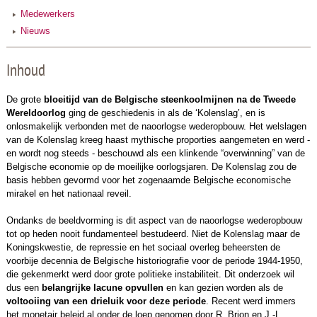
Medewerkers
Nieuws
Inhoud
De grote
bloeitijd van de Belgische steenkoolmijnen na de Tweede
Wereldoorlog
ging de geschiedenis in als de ‘Kolenslag’, en is
onlosmakelijk verbonden met de naoorlogse wederopbouw. Het welslagen
van de Kolenslag kreeg haast mythische proporties aangemeten en werd -
en wordt nog steeds - beschouwd als een klinkende “overwinning” van de
Belgische economie op de moeilijke oorlogsjaren. De Kolenslag zou de
basis hebben gevormd voor het zogenaamde Belgische economische
mirakel en het nationaal reveil.
Ondanks de beeldvorming is dit aspect van de naoorlogse wederopbouw
tot op heden nooit fundamenteel bestudeerd. Niet de Kolenslag maar de
Koningskwestie, de repressie en het sociaal overleg beheersten de
voorbije decennia de Belgische historiografie voor de periode 1944-1950,
die gekenmerkt werd door grote politieke instabiliteit. Dit onderzoek wil
dus een
belangrijke lacune opvullen
en kan gezien worden als de
voltooiing van een drieluik voor deze periode
. Recent werd immers
het monetair beleid al onder de loep genomen door R. Brion en J.-L.