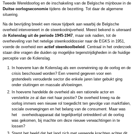
Tweede Wereldoorlog en de inschakeling van de Belgische mijn­bouw in de
Duitse oorlogseconomie
tijdens de bezetting. Tot daar de algemene
situering.
Na de bevrijding breekt een nieuw tijdperk aan waarbij de Belgische
overheid intervenieert in de steenkoolnijverheid. Meest bekend is uiteraard
de
Kolenslag uit de periode 1945-1947
, maar ook nadien, tot de
overheveling van het netelige steenkooldossier naar de EGKS in 1951,
voerde de overheid een
actief steenkoolbeleid
. Centraal in het onderzoek
staan drie vragen die duiden op mogelijke tegenstrijdigheden in de huidige
perceptie van de Kolenslag.
In hoeverre kan de Kolenslag als een overwinning op de oorlog en de
crisis beschouwd worden? Een vreemd gegeven voor een
grotendeels verouderde sector die enkele jaren later gebukt ging
onder sluitingen en massale afvloeiingen.
In hoeverre handelde de overheid als een rationele actor en
versterkte ze al dan niet haar positie? De overheid kreeg na de
oorlog immers een nieuwe rol toe­gedicht ten gevolge van marktfalen,
sociale overwegingen en het belang van de consument. Maar was
het overheidsapparaat dat tegelijkertijd ontredderd uit de oorlog
was gekomen, bij machte om deze nieuwe verwachtingen in te
lossen?
Stemt het beeld dat het land zich met vereende krachten achter dit