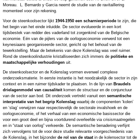
Moreau. L. Bernardo y Garcia neemt de studie van de ravitaillering
momenteel voor zijn rekening.
Voor de steenkoolsector lijkt
1944-1950 een scharnierperiode
te zijn, die
het begin van het einde inluidde. De sector evolueerde in een kort
tijdsbestek van redder des vaderland tot zorgenkind van de Belgische
economie. Eén van de pijlers van de oor­logseconomie verwerd tot een
keynesiaans georganiseerde sector, gericht op het behoud van de
tewerkstelling. Maar de betekenis van deze Kolenslag was veel ruimer.
Rond de steenkoolindustrie kristalliseerden zich immers de
politieke en
maatschappelijke verhoudingen
uit.
De steenkoolsector en de Kolenslag vormen evenwel com­­plexe
onderzoeksmaterie. In eerste instantie is het noodzakelijk de sector in zijn
context en in een ruimer tijds­kader te plaatsen. In de lijn van
Braudels
drielagenmodel van causaliteit
komen de structuur en de conjunctuur
van de sector aan bod. Dit onderzoek vertrekt vanuit een
semantische
interpretatie van het begrip Kolenslag
waarbij de componenten ‘kolen’
en ‘slag’ verwijzen naar respectievelijk de sectorale invals­hoek en de
oorlogseconomie, of het verhaal van een economische basissector die
voor een groot deel en bijna voortdurend overleefde via crisismaatregelen
en in “staat van oorlog” verkeerde. De semantische benadering verfijnt
zich vervolgens tot de voor deze studie relevante voorgeschiedenis van
de Kolenslag, in het bijzonder
de rol van de staat
in de kolensector tot de