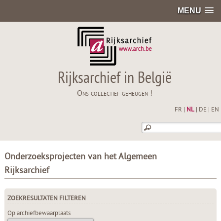
MENU
Rijksarchief in België
Ons collectief geheugen !
FR
|
NL
|
DE
|
EN
Onderzoeksprojecten van het Algemeen
Rijksarchief
ZOEKRESULTATEN FILTEREN
Op archiefbewaarplaats