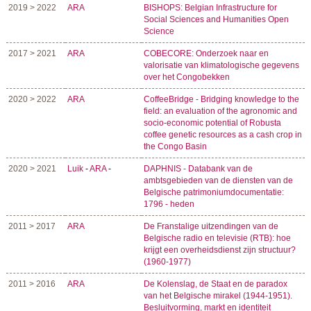
2019 > 2022
ARA
BISHOPS: Belgian Infrastructure for
Social Sciences and Humanities Open
Science
2017 > 2021
ARA
COBECORE: Onderzoek naar en
valorisatie van klimatologische gegevens
over het Congobekken
2020 > 2022
ARA
CoffeeBridge - Bridging knowledge to the
field: an evaluation of the agronomic and
socio-economic potential of Robusta
coffee genetic resources as a cash crop in
the Congo Basin
2020 > 2021
Luik
-
ARA
-
DAPHNIS - Databank van de
ambtsgebieden van de diensten van de
Belgische patrimoniumdocumentatie:
1796 - heden
2011 > 2017
ARA
De Franstalige uitzendingen van de
Belgische radio en televisie (RTB): hoe
krijgt een overheidsdienst zijn structuur?
(1960-1977)
2011 > 2016
ARA
De Kolenslag, de Staat en de paradox
van het Belgische mirakel (1944-1951).
Besluitvorming, markt en identiteit