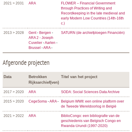
2021 > 2031
ARA
FLOWER – Financial Government
through Practices of Writing and
Recordkeeping in the late medieval and
early Modern Low Countries (14th-16th
c.)
2013 > 2028
Gent
-
Bergen
-
SATURN (de archiefploegen Financiën)
ARA 2 - Joseph
Cuvelier
-
Aarlen
-
Brussel
-
ARA
-
Afgeronde projecten
Data
Betrokken
Titel van het project
Rijksarchief(ven)
2017 > 2020
ARA
SODA: Social Sciences Data Archive
2015 > 2020
CegeSoma
-
ARA
-
Belgium WWII: een online platform over
de Tweede Wereldoorlog in België
2021 > 2022
ARA
BiblioCongo: een bibliografie van de
geschiedenis van Belgisch Congo en
Rwanda-Urundi (1997-2020)