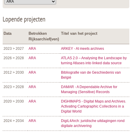
Lopende projecten
Data
Betrokken
Titel van het project
Rijksarchief(ven)
2023 > 2027
ARA
ARKEY - AI meets archives
2026 > 2028
ARA
ATLAS 2.0 – Analysing the Landscape by
turning Atlases into linked data source
2012 > 2030
ARA
Bibliografie van de Geschiedenis van
België
2023 > 2028
ARA
DAMAR - A Dependable Archive for
Managing (Sensitive) Records
2020 > 2030
ARA
DIGHIMAPS - Digital Maps and Archives.
Activating Cartographic Collections in a
Digital World
2024 > 2034
ARA
DigiL4Arch: juridische uitdagingen rond
digitale archivering