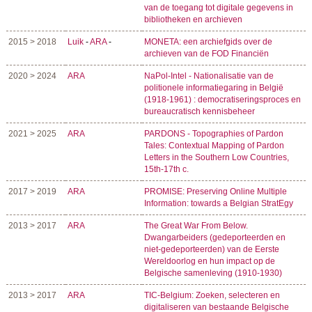
van de toegang tot digitale gegevens in
bibliotheken en archieven
2015 > 2018
Luik
-
ARA
-
MONETA: een archiefgids over de
archieven van de FOD Financiën
2020 > 2024
ARA
NaPol-Intel - Nationalisatie van de
politionele informatiegaring in België
(1918-1961) : democratiseringsproces en
bureaucratisch kennisbeheer
2021 > 2025
ARA
PARDONS - Topographies of Pardon
Tales: Contextual Mapping of Pardon
Letters in the Southern Low Countries,
15th-17th c.
2017 > 2019
ARA
PROMISE: Preserving Online Multiple
Information: towards a Belgian StratEgy
2013 > 2017
ARA
The Great War From Below.
Dwangarbeiders (gedeporteerden en
niet-gedeporteerden) van de Eerste
Wereldoorlog en hun impact op de
Belgische samenleving (1910-1930)
2013 > 2017
ARA
TIC-Belgium: Zoeken, selecteren en
digitaliseren van bestaande Belgische