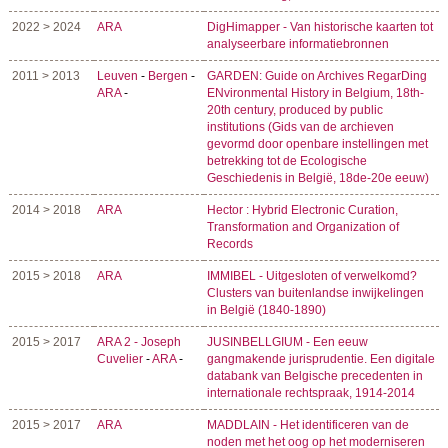
2022 > 2024
ARA
DigHimapper - Van historische kaarten tot
analyseerbare informatiebronnen
2011 > 2013
Leuven
-
Bergen
-
GARDEN: Guide on Archives RegarDing
ARA
-
ENvironmental History in Belgium, 18th-
20th century, produced by public
institutions (Gids van de archieven
gevormd door openbare instellingen met
betrekking tot de Ecologische
Geschiedenis in België, 18de-20e eeuw)
2014 > 2018
ARA
Hector : Hybrid Electronic Curation,
Transformation and Organization of
Records
2015 > 2018
ARA
IMMIBEL - Uitgesloten of verwelkomd?
Clusters van buitenlandse inwijkelingen
in België (1840-1890)
2015 > 2017
ARA 2 - Joseph
JUSINBELLGIUM - Een eeuw
Cuvelier
-
ARA
-
gangmakende jurisprudentie. Een digitale
databank van Belgische precedenten in
internationale rechtspraak, 1914-2014
2015 > 2017
ARA
MADDLAIN - Het identificeren van de
noden met het oog op het moderniseren