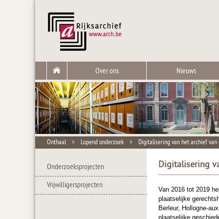
Over ons
Nieuws
Onthaal
>
Lopend onderzoek
>
Digitalisering van het archief va
Digitalisering 
Onderzoeksprojecten
Vrijwilligersprojecten
Van 2016 tot 2019 he
plaatselijke gerecht
Berleur, Hollogne-aux
plaatselijke geschied