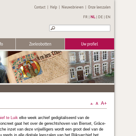
Contact
|
Help
|
Nieuwsbrieven
|
Onze leeszalen
FR
|
NL
|
DE
|
EN
fo
Zoekrobotten
Uw profiel
ief te Luik
elke week archief gedigitaliseerd van de
oncreet gaat het over de gerechtshoven van Bierset, Grâce-
e inzet van deze vrijwilligers wordt een groot deel van de
reeds in alle digitale leeszalen van het Rijksarchief het