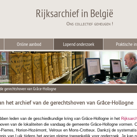
Rijksarchief in België
Ons collectief geheugen !
Online aanbod
Lopend onderzoek
Praktische in
n de gerechtshoven van Grâce-Hollogne
van het archief van de gerechtshoven van Grâce-Hollogne
bben leden van de geschiedkundige kring van Grâce-Hollogne in het
Rijksarch
shoven van de lokaliteiten die vandaag de gemeente Grâce-Hollogne vormen. C
-Pierres, Horion-Hozémont, Velroux en Mons-Crotteux. Dankzij de systematisch
enis van Luik tijdens het ancien régime toegankelijk voor onderzoek. Je kan nu 