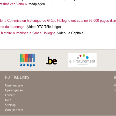
htshof van Velroux
raadplegen.
e la Commission historique de Grâce-Hollogne ont scanné 55.000 pages d'ar
res du scannage
(video RTC Télé Liège)
d’histoire numérisés à Grâce-Hollogne
(video La Capitale)
NUTTIGE LINKS
B
Onze leeszalen
V
Openingsuren
S
Contact
Help
Sitemap
Onze partners