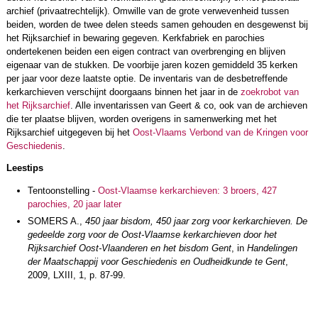
archief (privaatrechtelijk). Omwille van de grote verwevenheid tussen
beiden, worden de twee delen steeds samen gehouden en desgewenst bij
het Rijksarchief in bewaring gegeven. Kerkfabriek en parochies
ondertekenen beiden een eigen contract van overbrenging en blijven
eigenaar van de stukken. De voorbije jaren kozen gemiddeld 35 kerken
per jaar voor deze laatste optie. De inventaris van de desbetreffende
kerkarchieven verschijnt doorgaans binnen het jaar in de
zoekrobot van
het Rijksarchief
. Alle inventarissen van Geert & co, ook van de archieven
die ter plaatse blijven, worden overigens in samenwerking met het
Rijksarchief uitgegeven bij het
Oost-Vlaams Verbond van de Kringen voor
Geschiedenis
.
Leestips
Tentoonstelling -
Oost-Vlaamse kerkarchieven: 3 broers, 427
parochies, 20 jaar later
SOMERS A.,
450 jaar bisdom, 450 jaar zorg voor kerkarchieven. De
gedeelde zorg voor de Oost-Vlaamse kerkarchieven door het
Rijksarchief Oost-Vlaanderen en het bisdom Gent
, in
Handelingen
der Maatschappij voor Geschiedenis en Oudheidkunde te Gent
,
2009, LXIII, 1, p. 87-99.