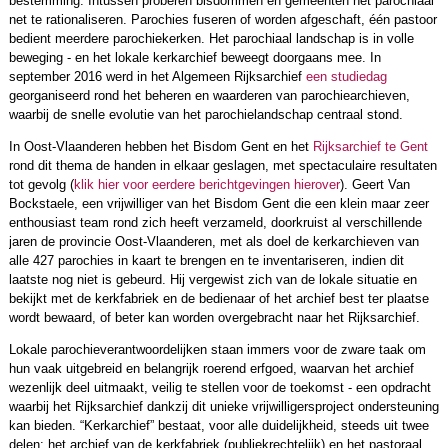
bestemming. Intussen proberen bisdommen en gemeenten het parochiaal
net te rationaliseren. Parochies fuseren of worden afgeschaft, één pastoor
bedient meerdere parochiekerken. Het parochiaal landschap is in volle
beweging - en het lokale kerkarchief beweegt doorgaans mee. In
september 2016 werd in het Algemeen Rijksarchief
een studiedag
georganiseerd rond het beheren en waarderen van parochiearchieven,
waarbij de snelle evolutie van het parochielandschap centraal stond.
In Oost-Vlaanderen hebben het Bisdom Gent en het
Rijksarchief te Gent
rond dit thema de handen in elkaar geslagen, met spectaculaire resultaten
tot gevolg (
klik hier voor eerdere berichtgevingen hierover
). Geert Van
Bockstaele, een vrijwilliger van het Bisdom Gent die een klein maar zeer
enthousiast team rond zich heeft verzameld, doorkruist al verschillende
jaren de provincie Oost-Vlaanderen, met als doel de kerkarchieven van
alle 427 parochies in kaart te brengen en te inventariseren, indien dit
laatste nog niet is gebeurd. Hij vergewist zich van de lokale situatie en
bekijkt met de kerkfabriek en de bedienaar of het archief best ter plaatse
wordt bewaard, of beter kan worden overgebracht naar het Rijksarchief.
Lokale parochieverantwoordelijken staan immers voor de zware taak om
hun vaak uitgebreid en belangrijk roerend erfgoed, waarvan het archief
wezenlijk deel uitmaakt, veilig te stellen voor de toekomst - een opdracht
waarbij het Rijksarchief dankzij dit unieke vrijwilligersproject ondersteuning
kan bieden. “Kerkarchief” bestaat, voor alle duidelijkheid, steeds uit twee
delen: het archief van de kerkfabriek (publiekrechtelijk) en het pastoraal