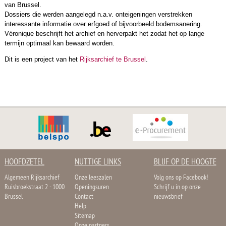
van Brussel.
Dossiers die werden aangelegd n.a.v. onteigeningen verstrekken
interessante informatie over erfgoed of bijvoorbeeld bodemsanering.
Véronique beschrijft het archief en herverpakt het zodat het op lange
termijn optimaal kan bewaard worden.
Dit is een project van het
Rijksarchief te Brussel
.
HOOFDZETEL
NUTTIGE LINKS
BLIJF OP DE HOOGTE
Algemeen Rijksarchief
Onze leeszalen
Volg ons op Facebook!
Ruisbroekstraat 2 - 1000
Openingsuren
Schrijf u in op onze
Brussel
Contact
nieuwsbrief
Help
Sitemap
Onze partners