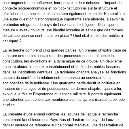
pour augmenter leur influence, leur pouvoir et leur richesse. L’impact du
contexte socioéconomique et politico-institutionnel sur la structure et
l’évolution de la noblesse lossaine sera également examiné. En corollaire,
une autre question historiographique importante sera abordée, à savoir la
prétendue intégration du pays de Looz dans Le Liégeois. Dans quelle
mesure y avait-il toujours une identité lossaine et est-ce que des formes
de collaboration se sont mises en place ? Quel était le rôle des nobles à
cet égard ?
La recherche comprend cinq grandes parties. Un premier chapitre traite de
la nature des nobles lossains et des processus qui ont influencé la
constitution, les évolutions et la dynamique de ce groupe. Un deuxième
chapitre aborde le contexte institutionnel et le rôle des nobles lossains
dans les institutions centrales. Le troisième chapitre analyse les fonctions
au sein du comté et la relation entre le service au souverain et la
sociogenèse de la noblesse. Une quatrième partie décrit la politique en
matière de mariages et de possessions. Le dernier chapitre, quant à lui,
explique le rôle et l’importance du service militaire. Il portera également
une attention particulière aux nombreux conflits qui ont marqué la période
étudiée.
La présente étude entend combler les lacunes de l’actuelle recherche
concernant la noblesse des Pays-Bas et l’histoire du pays de Looz. Le
dernier ouvrage de référence sur ce comté médiéval, une dissertation de