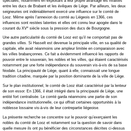
spéciales, notamment en exploitant à leur propre avantage les rivalités
entre les ducs de Brabant et les évêques de Liège. Par ailleurs, les deux
seigneuries ont indéniablement exercé une influence sur le comté de
Looz. Même après l’annexion du comté au Liégeois en 1366, ces
influences sont restées latentes et elles ont connu leur apogée dans le
e
courant du XV
siècle sous la pression des ducs de Bourgogne.
Une autre particularité du comté de Looz est qu’il ne comportait pas de
grandes villes. Si Hasselt est devenue la principale ville, en sa qualité de
capitale, elle avait néanmoins une ampleur limitée en comparaison avec
les villes brabançonnes. Ce fait a évidemment influencé les rapports de
pouvoir entre le souverain, les nobles et les villes, qui étaient caractérisés
notamment par une forte indépendance du souverain vis-à-vis de sa base
féodale. La principauté de Liège, quant à elle, connaissait une longue
tradition citadine, marquée par la position dominante de la ville de Liège.
Sur le plan institutionnel, le comté de Looz était caractérisé par la lenteur
de son essor. En 1366, il était intégré dans la principauté de Liège, une
entité fort centralisée. Le comté garda néanmoins une partie de son
indépendance institutionnelle, ce qui offrait certaines opportunités à la
noblesse lossaine vis-à-vis de leur contrepartie liégeoise.
La présente recherche se concentre sur le pouvoir qu’exerçaient les
nobles du comté de Looz et notamment sur la question de savoir dans
quelle mesure ils ont pu bénéficier des circonstances décrites ci-dessus