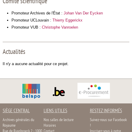
Comité scientifique
Promoteur Archives de l'État :
Johan Van Der Eycken
Promoteur UCLouvain :
Thierry Eggerickx
Promoteur VUB :
Christophe Vanroelen
Actualités
Il n'y a aucune actualité pour ce projet.
SIÈGE CENTRAL
LIENS UTILES
RESTEZ INFORMÉS
Archives générales du
Nos salles de lecture
Suivez-nous sur Facebook
Royaume
Horaires
!
Rue de Ruysbroeck 2 - 1000
Contact
Inscrivez-vous à notre