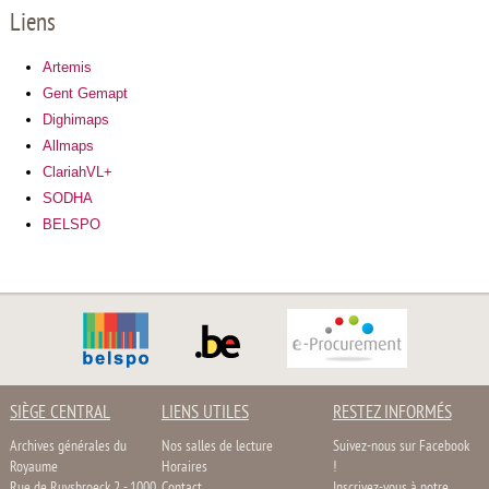
Liens
Artemis
Gent Gemapt
Dighimaps
Allmaps
ClariahVL+
SODHA
BELSPO
SIÈGE CENTRAL
LIENS UTILES
RESTEZ INFORMÉS
Archives générales du
Nos salles de lecture
Suivez-nous sur Facebook
Royaume
Horaires
!
Rue de Ruysbroeck 2 - 1000
Contact
Inscrivez-vous à notre