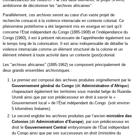
ambitionne de décoloniser les "archives africaines".
Parallèlement, ces archives seront au cœur d’un vaste projet de
recherche consacré à la violence interraciale en contexte colonial. Ce
phénomène protéiforme a été largement mis en exergue en tant qu’il
concerne l’Etat indépendant du Congo (1885-1908) et l’indépendance du
Congo (1960), il est à présent nécessaire de l’appréhender également sur
le temps long de la colonisation. Il est ainsi indispensable de détailler la
violence interraciale comme un élément structurel de la colonie et un
élément inhérent à toute activité dans un contexte (post)colonial.
Les "archives africaines" (1885-1962) se composent principalement de
deux grands ensembles archivistiques :
Le premier est composé des archives produites originellement par le
Gouvernement général du Congo
(dit
Administration d’Afriqu
e)
chapeautant également les territoires sous mandat belge du Ruanda-
Urundi ainsi que par son prédécesseur en droit à savoir le «
Gouvernement local » de l’État indépendant du Congo (soit environ
5 kilomètres linéaires).
Le second englobe les archives produites par l’ancien
ministère des
Colonies
(dit
Administration d’Europe
), par son prédécesseur en
droit le
Gouvernement Central
embryonnaire de l’État indépendant
du Congo ainsi que par ses successeurs en droit (ministère du