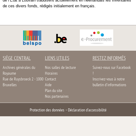
de l’État à Louvain traduisent actuellement en néerlandais les inventaires
de ces divers fonds, rédigés initialement en français.
SIÈGE CENTRAL
LIENS UTILES
RESTEZ INFORMÉS
Archives générales du
Nos salles de lecture
Suivez-nous sur Facebook
Royaume
Horaires
!
Rue de Ruysbroeck 2 - 1000
Contact
Inscrivez-vous à notre
Bruxelles
Aide
bulletin d'informations
Plan du site
Nos partenaires
Protection des données
–
Déclaration d'accessibilité