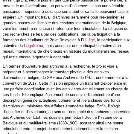
en tant qu'État neutre puis en tant que petite puissance, a pu exercer, à
travers le multilatéralisme, un pouvoir d'influence – sinon une véritable
puissance – supérieur à celui que son statut et sa taille pouvaient laisser
espérer. Un important travail d'archives sera mené pour réexaminer les
grandes phases de l'histoire des relations internationales de la Belgique,
voire les remettre en cause et reformuler leur articulation. La diffusion de
ces recherches se fera par des publications, par la participation à la
formation des étudiants de 2e et 3e cycles à l’
ULiège
, la participation aux
activités du
CegeSoma
, mais aussi par une participation active à un
réseau international de chercheurs en histoire du multilatéralisme, réseau
qui reste encore largement à construire.
En termes d'ouverture des archives à la recherche, le projet vise à
préparer et à accompagner le transfert physique des archives
diplomatiques belges, du SPF aux Archives de l'État, conformément à la
convention de 2017. Cette mission implique un transfert d'expérience et
une parfaite coordination avec les archivistes actuellement en charge de
ces fonds. Elle implique également de concevoir l'architecture d'une
description générale actualisée, cohérente et hiérarchisée des fonds
d'archives du ministère des Affaires étrangères belge. Enfin, il s'agit
d'identifier et d'inventorier, au sein de l'ensemble des archives conservées
aux Archives de l'État, les dossiers permettant d'écrire l'histoire de la
Belgique et du multilatéralisme (1830-1960), assurant ainsi une bonne
articulation entre le projet de recherche fondamentale et la mission