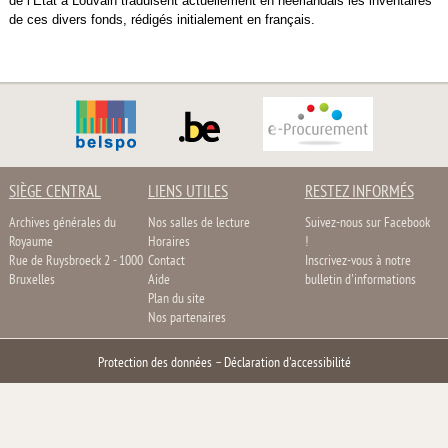
de l’État à Louvain traduisent actuellement en néerlandais les inventaires
de ces divers fonds, rédigés initialement en français.
SIÈGE CENTRAL
LIENS UTILES
RESTEZ INFORMÉS
Archives générales du
Nos salles de lecture
Suivez-nous sur Facebook
Royaume
Horaires
!
Rue de Ruysbroeck 2 - 1000
Contact
Inscrivez-vous à notre
Bruxelles
Aide
bulletin d'informations
Plan du site
Nos partenaires
Protection des données
–
Déclaration d'accessibilité