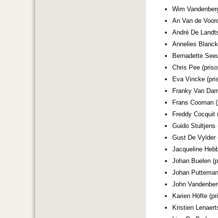
Wim Vandenberg
An Van de Voord
André De Landt
Annelies Blancke
Bernadette See
Chris Pee (pris
Eva Vincke (pri
Franky Van Dam
Frans Cooman (p
Freddy Cocquit (
Guido Stultjens
Gust De Vylder 
Jacqueline Hebbr
Johan Buelen (p
Johan Putteman
John Vandenberg
Karien Höfte (pr
Kristien Lenaert