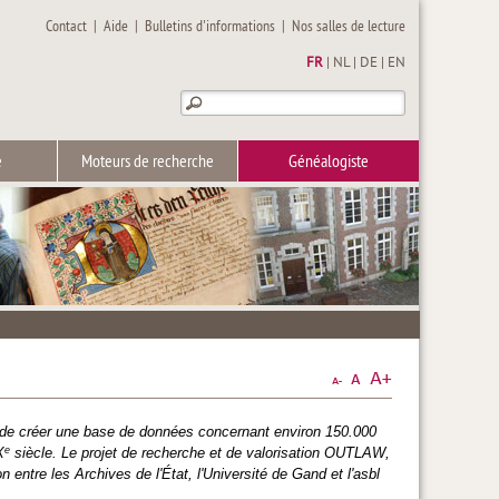
Contact
|
Aide
|
Bulletins d'informations
|
Nos salles de lecture
FR
|
NL
|
DE
|
EN
e
Moteurs de recherche
Généalogiste
t de créer une base de données concernant environ 150.000
e
X
siècle. Le projet de recherche et de valorisation OUTLAW,
tre les Archives de l'État, l'Université de Gand et l'asbl