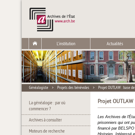
L'institution
Actualités
Généalogiste
>
Projets des bénévoles
>
Projet OUTLAW : base de
Projet OUTLAW :
La généalogie : par où
commencer ?
Les Archives de l'Ét
Archives à consulter
prisonniers qui ont p
financé par BELSPO da
Moteurs de recherche
Histories. Intéressé.