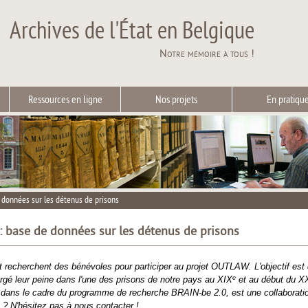
Archives de l'État en Belgique
Notre mémoire à tous !
Ressources en ligne
Nos projets
En pratiqu
 données sur les détenus de prisons
 base de données sur les détenus de prisons
at recherchent des bénévoles pour participer au projet OUTLAW. L'objectif es
e
urgé leur peine dans l'une des prisons de notre pays au XIX
et au début du X
ns le cadre du programme de recherche BRAIN-be 2.0, est une collaboration en
e ? N'hésitez pas à nous contacter !