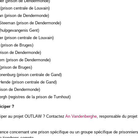
er (prison de Dendermonde)
prison centrale de Louvain)
an (prison de Dendermonde)
 Steeman (prison de Dendermonde)
 (hulpgevangenis Gent)
r (prison centrale de Louvain)
 (prison de Bruges)
prison de Dendermonde)
em (prison de Dendermonde)
prison de Bruges)
nenburg (prison centrale de Gand)
Hende (prison centrale de Gand)
rison de Dendermonde)
rgh (registres de la prison de Turnhout)
iciper ?
iciper au projet OUTLAW ? Contactez
An Vandenberghe
, responsable du projet
ence concernant une prison spécifique ou un groupe spécifique de prisonniers
en tiendrons compte.