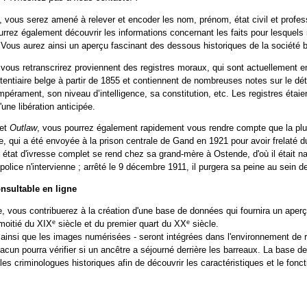
 vous serez amené à relever et encoder les nom, prénom, état civil et profes
rrez également découvrir les informations concernant les faits pour lesquels
. Vous aurez ainsi un aperçu fascinant des dessous historiques de la société 
vous retranscrirez proviennent des registres moraux, qui sont actuellement e
entiaire belge à partir de 1855 et contiennent de nombreuses notes sur le dé
mpérament, son niveau d’intelligence, sa constitution, etc. Les registres étaie
une libération anticipée.
jet
Outlaw
, vous pourrez également rapidement vous rendre compte que la plupa
, qui a été envoyée à la prison centrale de Gand en 1921 pour avoir frelaté d
état d'ivresse complet se rend chez sa grand-mère à Ostende, d'où il était nati
police n'intervienne ; a
rrêté le 9 décembre 1911, il purgera sa peine au sein d
nsultable en ligne
e, vous contribuerez à la création d'une base de données qui fournira un ape
e
e
moitié du XIX
siècle et du premier quart du XX
siècle.
ainsi que les images numérisées - seront intégrées dans l'environnement de r
chacun pourra vérifier si un ancêtre a séjourné derrière les barreaux. La base
 les criminologues historiques afin de découvrir les caractéristiques et le fon