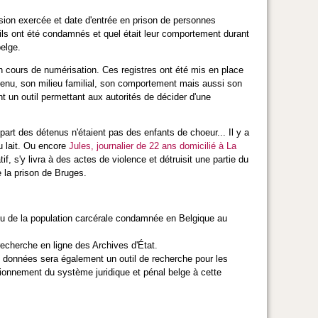
sion exercée et date d'entrée en prison de personnes
 ils ont été condamnés et quel était leur comportement durant
belge.
n cours de numérisation. Ces registres ont été mis en place
tenu, son milieu familial, son comportement mais aussi son
nt un outil permettant aux autorités de décider d'une
rt des détenus n'étaient pas des enfants de choeur... Il y a
u lait. Ou encore
Jules, journalier de 22 ans domicilié à La
f, s'y livra à des actes de violence et détruisit une partie du
e la prison de Bruges.
rçu de la population carcérale condamnée en Belgique au
echerche en ligne des Archives d'État.
 de données sera également un outil de recherche pour les
ctionnement du système juridique et pénal belge à cette