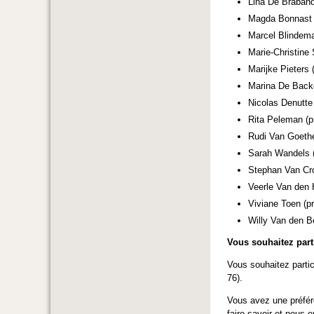
Lina De Braband
Magda Bonnast (
Marcel Blindem
Marie-Christine
Marijke Pieters
Marina De Backe
Nicolas Denutte
Rita Peleman (
Rudi Van Goeth
Sarah Wandels (
Stephan Van Cro
Veerle Van den 
Viviane Toen (p
Willy Van den Be
Vous souhaitez part
Vous souhaitez part
76).
Vous avez une préfér
faire savoir et nous 