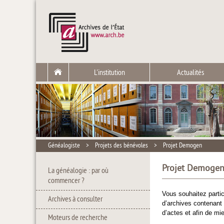
L'institution
Actualités
Généalogiste
>
Projets des bénévoles
>
Projet Demogen
Projet Demoge
La généalogie : par où
commencer ?
Vous souhaitez partic
Archives à consulter
d’archives contenant 
d’actes et afin de mi
Moteurs de recherche