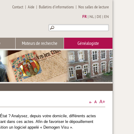
Contact
|
Aide
|
Bulletins d'informations
|
Nos salles de lecture
FR
|
NL
|
DE
|
EN
e
Moteurs de recherche
Généalogiste
tat ? Analysez, depuis votre domicile, différents actes
nt dans ces actes. Afin de favoriser le dépouillement
sition un logiciel appelé « Demogen Visu ».