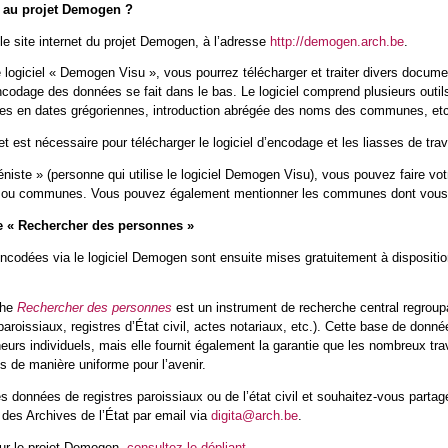
 au projet Demogen ?
le site internet du projet Demogen, à l’adresse
http://demogen.arch.be
.
le logiciel « Demogen Visu », vous pourrez télécharger et traiter divers docu
encodage des données se fait dans le bas. Le logiciel comprend plusieurs outil
nes en dates grégoriennes, introduction abrégée des noms des communes, etc
t est nécessaire pour télécharger le logiciel d’encodage et les liasses de tr
iste » (personne qui utilise le logiciel Demogen Visu), vous pouvez faire vot
es ou communes. Vous pouvez également mentionner les communes dont vous a
e « Rechercher des personnes »
ncodées via le logiciel Demogen sont ensuite mises gratuitement à dispositio
che
Rechercher des personnes
est un instrument de recherche central regrou
paroissiaux, registres d’État civil, actes notariaux, etc.). Cette base de donn
urs individuels, mais elle fournit également la garantie que les nombreux tra
s de manière uniforme pour l’avenir.
données de registres paroissiaux ou de l’état civil et souhaitez-vous partag
des Archives de l’État par email via
digita@arch.be
.
sur le projet Demogen,
consultez le dépliant
.