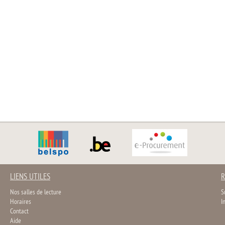
LIENS UTILES
R
Nos salles de lecture
S
Horaires
I
Contact
Aide