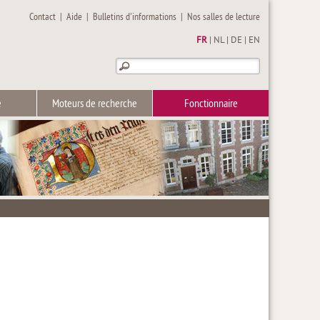
Contact
|
Aide
|
Bulletins d'informations
|
Nos salles de lecture
FR
|
NL
|
DE
|
EN
e
Moteurs de recherche
Fonctionnaire